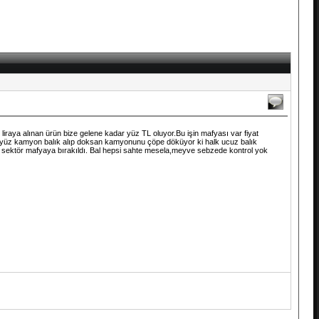
i liraya alınan ürün bize gelene kadar yüz TL oluyor.Bu işin mafyası var fiyat
 yüz kamyon balık alıp doksan kamyonunu çöpe döküyor ki halk ucuz balık
li sektör mafyaya bırakıldı. Bal hepsi sahte mesela,meyve sebzede kontrol yok