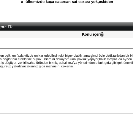
» ülkemizde kaça satarsan sat cezası yok,eskiden
yısı: 79)
Konu içeriği
belki en fazla yüzde on kar edebilirsin gibi bişey olabilir ama şimdi öyle değil,tarladan bir ik
s dağlarının eteklerine büyük kısmını döküyor,Sunni yokluk yapıyor,balık mafyasıda aynen
 iş düşüyor, zehirli sahte üründen bıktık, pahalı mafya yönetimden bıktık,gıda gibi çok önem
ız uğursuz yakalayacaksaniz gıda mafyasını çökertin.