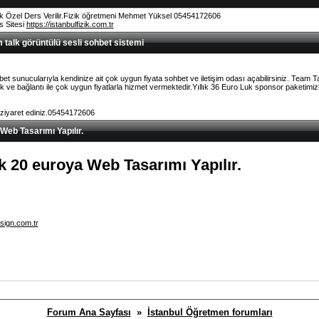
k Özel Ders Verilir.Fizik öğretmeni Mehmet Yüksel 05454172606
rs Sitesi
https://istanbulfizik.com.tr
talk görüntülü sesli sohbet sistemi
et sunucularıyla kendinize ait çok uygun fiyata sohbet ve iletişim odası açabilirsiniz. Team 
ve bağlantı ile çok uygun fiyatlarla hizmet vermektedir.Yıllık 36 Euro Luk sponsor paketimizl
 ziyaret ediniz.05454172606
 Web Tasarımı Yapılır.
lık 20 euroya Web Tasarımı Yapılır.
sign.com.tr
Forum Ana Sayfası
»
İstanbul Öğretmen forumları