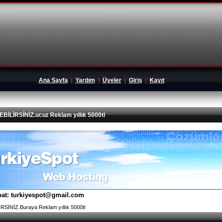
Ana Sayfa
|
Yardım
|
Üyeler
|
Giriş
|
Kayıt
İRSİNİZ.ucuz Reklam yıllık 5000tl
tibat: turkiyespot@gmail.com
İNİZ.Buraya Reklam yıllık 5000tl