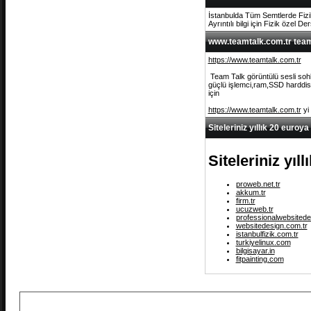
İstanbulda Tüm Semtlerde Fizi
Ayrıntılı bilgi için Fizik özel De
www.teamtalk.com.tr team 
https://www.teamtalk.com.tr
Team Talk görüntülü sesli sohb
güçlü işlemci,ram,SSD harddisk 
için
https://www.teamtalk.com.tr
yi
Siteleriniz yıllık 20 euroya
Siteleriniz yıl
proweb.net.tr
akkum.tr
firm.tr
ucuzweb.tr
professionalwebsitede
websitedesign.com.tr
istanbulfizik.com.tr
turkiyelinux.com
bilgisayar.in
fitpainting.com