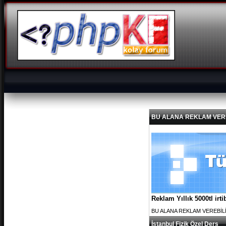
BU ALANA REKLAM VEREBİL
Reklam Yıllık 5000tl ir
BU ALANA REKLAM VEREBİLİRS
İstanbul Fizik Özel Ders