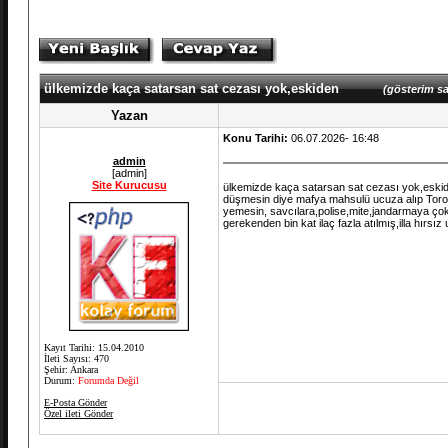
ülkemizde kaça satarsan sat cezası yok,eskiden
(gösterim sa
Yazan
Konu Tarihi:
06.07.2026- 16:48
admin
[admin]
Site Kurucusu
ülkemizde kaça satarsan sat cezası yok,eskiden 
düşmesin diye mafya mahsulü ucuza alıp Toro
yemesin, savcılara,polise,mite,jandarmaya çok
gerekenden bin kat ilaç fazla atılmış,illa hırs
Kayıt Tarihi: 15.04.2010
İleti Sayısı: 470
Şehir: Ankara
Durum:
Forumda Değil
E-Posta Gönder
Özel ileti Gönder