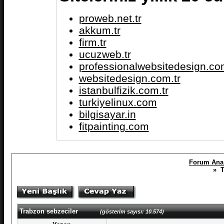
proweb.net.tr
akkum.tr
firm.tr
ucuzweb.tr
professionalwebsitedesign.com
websitedesign.com.tr
istanbulfizik.com.tr
turkiyelinux.com
bilgisayar.in
fitpainting.com
Forum Ana 
» T
Trabzon sebzeciler
(gösterim sayısı: 10.574)