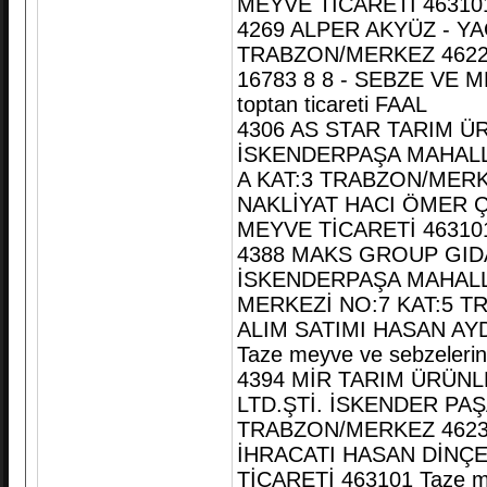
MEYVE TİCARETİ 463101 T
4269 ALPER AKYÜZ - Y
TRABZON/MERKEZ 462
16783 8 8 - SEBZE VE M
toptan ticareti FAAL
4306 AS STAR TARIM ÜR
İSKENDERPAŞA MAHALL
A KAT:3 TRABZON/MERK
NAKLİYAT HACI ÖMER Ç
MEYVE TİCARETİ 463101 T
4388 MAKS GROUP GIDA
İSKENDERPAŞA MAHALL
MERKEZİ NO:7 KAT:5 T
ALIM SATIMI HASAN AYD
Taze meyve ve sebzelerin 
4394 MİR TARIM ÜRÜNLE
LTD.ŞTİ. İSKENDER PA
TRABZON/MERKEZ 46232
İHRACATI HASAN DİNÇE
TİCARETİ 463101 Taze mey