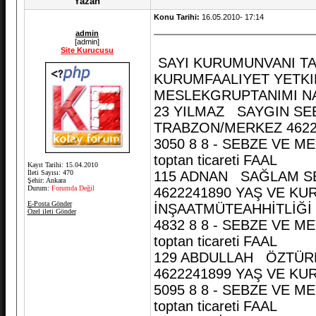
Yazan
Konu Tarihi:
16.05.2010- 17:14
admin
[admin]
Site Kurucusu
SAYI KURUMUNVANI T
KURUMFAALIYET YETK
MESLEKGRUPTANIMI N
23 YILMAZ SAYGIN SE
TRABZON/MERKEZ 462
3050 8 8 - SEBZE VE ME
toptan ticareti FAAL
Kayıt Tarihi: 15.04.2010
İleti Sayısı: 470
115 ADNAN SAĞLAM S
Şehir: Ankara
Durum:
Forumda Değil
4622241890 YAŞ VE K
E-Posta Gönder
İNŞAATMÜTEAHHİTLİĞİ
Özel ileti Gönder
4832 8 8 - SEBZE VE ME
toptan ticareti FAAL
129 ABDULLAH ÖZTÜR
4622241899 YAŞ VE K
5095 8 8 - SEBZE VE ME
toptan ticareti FAAL