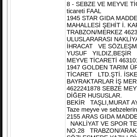
8 - SEBZE VE MEYVE TİC
ticareti FAAL
1945 STAR GIDA MADDEL
MAHALLESİ ŞEHİT İ. K
TRABZON/MERKEZ 46232
ULUSLARARASI NAKLİYA
İHRACAT VE SÖZLEŞME
YUSUF YILDIZ,BEŞİR 
MEYVE TİCARETİ 463101 T
1947 GOLDEN TARIM Ü
TİCARET LTD.ŞTİ. İS
BAYRAKTARLAR İŞ MER
4622241878 SEBZE MEY
DİĞER HUSUSLAR.
BEKİR TAŞLI,MURAT AYD
Taze meyve ve sebzelerin 
2155 ARAS GIDA MADDE
NAKLİYAT VE SPOR TESİ
NO.28 TRABZON/ARAKLI