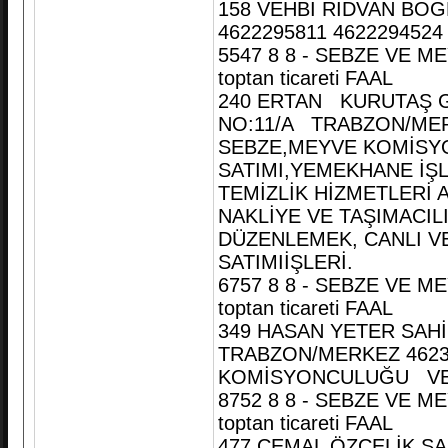
158 VEHBİ RIDVAN B
4622295811 4622294
5547 8 8 - SEBZE VE ME
toptan ticareti FAAL
240 ERTAN KURUTAŞ G
NO:11/A TRABZON/MER
SEBZE,MEYVE KOMİSYO
SATIMI,YEMEKHANE İŞL
TEMİZLİK HİZMETLERİ A
NAKLİYE VE TAŞIMACIL
DÜZENLEMEK, CANLI VE
SATIMIİŞLERİ.
6757 8 8 - SEBZE VE ME
toptan ticareti FAAL
349 HASAN YETER SA
TRABZON/MERKEZ 4623
KOMİSYONCULUĞU VE 
8752 8 8 - SEBZE VE ME
toptan ticareti FAAL
477 CEMAL ÖZÇELİK SA