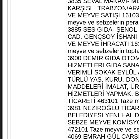
3835 SEVAL MANAVI- 
KARŞISI TRABZON/ARA
VE MEYVE SATIŞI 16103
meyve ve sebzelerin pera
3885 SES GIDA- ŞENO
CAD. GENÇSOY İŞHANI 
VE MEYVE İHRACATI 161
meyve ve sebzelerin topta
3900 DEMİR GIDA OTO
HİZMETLERİ GIDA SANA
VERİMLİ SOKAK EYLÜL
TÜRLÜ YAŞ, KURU, DO
MADDELERİ İMALAT, ÜR
HİZMETLERİ YAPMAK. B
TİCARETİ 463101 Taze mey
3981 NEZİROĞLU TİCA
BELEDİYESİ YENİ HAL
SEBZE MEYVE KOMİSYO
472101 Taze meyve ve se
4069 EMRAH GÜL ÇARŞ