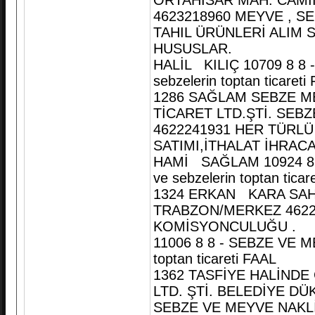
ORTAHİSAR MAH. CAMİ
4623218960 MEYVE , SE
TAHIL ÜRÜNLERİ ALIM S
HUSUSLAR.
HALİL KILIÇ 10709 8 8
sebzelerin toptan ticareti
1286 SAĞLAM SEBZE M
TİCARET LTD.ŞTİ. SE
4622241931 HER TÜRL
SATIMI,İTHALAT İHRAC
HAMİ SAĞLAM 10924 8 
ve sebzelerin toptan ticar
1324 ERKAN KARA SAH
TRABZON/MERKEZ 4622
KOMİSYONCULUĞU .
11006 8 8 - SEBZE VE M
toptan ticareti FAAL
1362 TASFİYE HALİND
LTD. ŞTİ. BELEDİYE D
SEBZE VE MEYVE NAKLİ