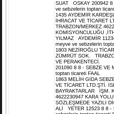
SUAT OSKAY 200942 8 8
ve sebzelerin toptan ticar
1435 AYDEMİR KARDEŞ
İHRACAT VE TİCARET L
TRABZON/MERKEZ 4622
KOMİSYONCULUĞU ,İTHA
YILMAZ AYDEMİR 11234 
meyve ve sebzelerin topta
1803 NEZİROĞLU T
ZÜMRÜT SOK. TRABZO
VE PERAKENTECİ.
201090 8 8 - SEBZE VE 
toptan ticareti FAAL
1863 MELİH GIDA SEBZ
VE TİCARET LTD.ŞTİ. 
BAYRAKTARLAR İŞM. K
4622230947 KARA YOLU
SÖZLEŞMEDE YAZILI D
ALİ YETER 12523 8 8 -