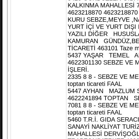
KALKINMA MAHALLESİ
4623218870 462321887
KURU SEBZE,MEYVE ,N
YURT İÇİ VE YURT DIŞI
YAZILI DİĞER HUSUSL
KAMURAN GÜNDÜZ,BEŞİ
TİCARETİ 463101 Taze mey
5437 YAŞAR TEMEL A
4622301130 SEBZE VE
İŞLERİ.
2335 8 8 - SEBZE VE ME
toptan ticareti FAAL
5447 AYHAN MAZLUM 
4622241894 TOPTAN 
7081 8 8 - SEBZE VE ME
toptan ticareti FAAL
5460 T.R.İ. GIDA SERAC
SANAYİ NAKLİYAT TURİ
MAHALLESİ DERVİŞOĞL