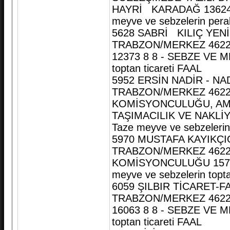
HAYRİ KARADAĞ 13624 
meyve ve sebzelerin pera
5628 SABRİ KILIÇ YEN
TRABZON/MERKEZ 4622
12373 8 8 - SEBZE VE M
toptan ticareti FAAL
5952 ERSİN NADİR - N
TRABZON/MERKEZ 4622
KOMİSYONCULUĞU, AMB
TAŞIMACILIK VE NAKLİY
Taze meyve ve sebzelerin 
5970 MUSTAFA KAYIKÇI
TRABZON/MERKEZ 4622
KOMİSYONCULUĞU 15715
meyve ve sebzelerin topta
6059 ŞILBIR TİCARET-F
TRABZON/MERKEZ 462
16063 8 8 - SEBZE VE M
toptan ticareti FAAL