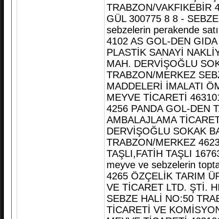
TRABZON/VAKFIKEBİR 4
GÜL 300775 8 8 - SEBZ
sebzelerin perakende sat
4102 AS GOL-DEN GIDA 
PLASTİK SANAYİ NAKLİ
MAH. DERVİŞOĞLU SOK
TRABZON/MERKEZ SEBZ
MADDELERİ İMALATI ÖM
MEYVE TİCARETİ 463101 T
4256 PANDA GOL-DEN T
AMBALAJLAMA TİCARET 
DERVİŞOĞLU SOKAK BA
TRABZON/MERKEZ 4623
TAŞLI,FATİH TAŞLI 1676
meyve ve sebzelerin topta
4265 ÖZÇELİK TARIM Ü
VE TİCARET LTD. ŞTİ. 
SEBZE HALİ NO:50 TR
TİCARETİ VE KOMİSYON