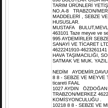
TARIM ÜRÜNLERİ YETİŞT
NO.A-8 TRABZON/MERK
MADDELERİ , SEBZE VE
HUSUSLAR.
MUSTAFA BULUT,MEVLÜ
463101 Taze meyve ve seb
995 AYDEMİRLER SEBZ
SANAYİ VE TİCARET LT
4622241910-4623261141
HAVA TAŞIMACILIĞI, 
SATMAK VE MUK. YAZIL
NEDİM AYDEMİR,DAVUT
8 8 - SEBZE VE MEYVE T
ticareti FAAL
1027 AYDIN ÖZDOĞAN 
TRABZON/MERKEZ 462
KOMİSYONCULUĞU .
10218 8 8 - SEBZE VE M