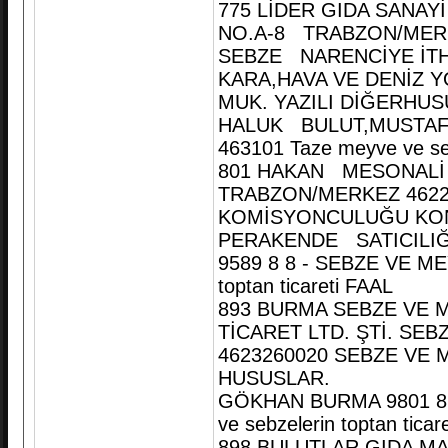
775 LİDER GIDA SANAYİ
NO.A-8 TRABZON/MERKE
SEBZE NARENCİYE İTHA
KARA,HAVA VE DENİZ Y
MUK. YAZILI DİĞERHUS
HALUK BULUT,MUSTAFA 
463101 Taze meyve ve seb
801 HAKAN MESONALİ 
TRABZON/MERKEZ 4622
KOMİSYONCULUĞU KONU
PERAKENDE SATICILIĞI 
9589 8 8 - SEBZE VE ME
toptan ticareti FAAL
893 BURMA SEBZE VE 
TİCARET LTD. ŞTİ. SE
4623260020 SEBZE VE
HUSUSLAR.
GÖKHAN BURMA 9801 8 
ve sebzelerin toptan ticar
898 BULUTLAR GIDA MA