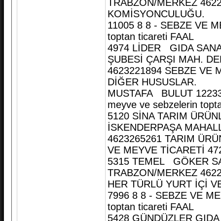
TRABZON/MERKEZ 4622
KOMİSYONCULUĞU.
11005 8 8 - SEBZE VE M
toptan ticareti FAAL
4974 LİDER GIDA SANAY
ŞUBESİ ÇARŞI MAH. D
4623221894 SEBZE VE 
DİĞER HUSUSLAR.
MUSTAFA BULUT 12233 
meyve ve sebzelerin topta
5120 SİNA TARIM ÜRÜNL
İSKENDERPAŞA MAHALL
4623265261 TARIM ÜRÜN
VE MEYVE TİCARETİ 4721
5315 TEMEL GÖKER SA
TRABZON/MERKEZ 462
HER TÜRLÜ YURT İÇİ VE
7996 8 8 - SEBZE VE ME
toptan ticareti FAAL
5428 GÜNDÜZLER GIDA 