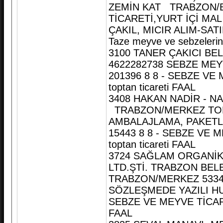
ZEMİN KAT TRABZON/B
TİCARETİ,YURT İÇİ MAL
ÇAKIL, MICIR ALIM-SAT
Taze meyve ve sebzelerin 
3100 TANER ÇAKICI B
4622282738 SEBZE MEY
201396 8 8 - SEBZE VE 
toptan ticareti FAAL
3408 HAKAN NADİR - N
TRABZON/MERKEZ TOP
AMBALAJLAMA, PAKETLE
15443 8 8 - SEBZE VE M
toptan ticareti FAAL
3724 SAĞLAM ORGANİK
LTD.ŞTİ. TRABZON BEL
TRABZON/MERKEZ 53349
SÖZLEŞMEDE YAZILI HU
SEBZE VE MEYVE TİCARETİ
FAAL