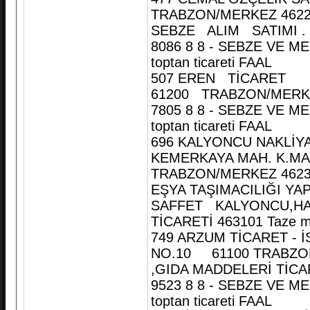
TRABZON/MERKEZ 4622
SEBZE ALIM SATIMI .
8086 8 8 - SEBZE VE ME
toptan ticareti FAAL
507 EREN TİCARET
61200 TRABZON/MERKE
7805 8 8 - SEBZE VE ME
toptan ticareti FAAL
696 KALYONCU NAKLİYA
KEMERKAYA MAH. K.MA
TRABZON/MERKEZ 4623
EŞYA TAŞIMACILIĞI YA
SAFFET KALYONCU,HAS
TİCARETİ 463101 Taze mey
749 ARZUM TİCARET -
NO.10 61100 TRABZON
,GIDA MADDELERİ TİCA
9523 8 8 - SEBZE VE ME
toptan ticareti FAAL