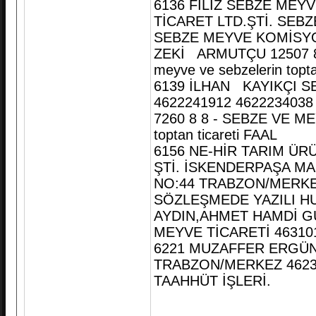
6136 FİLİZ SEBZE ME
TİCARET LTD.ŞTİ. SEB
SEBZE MEYVE KOMİSY
ZEKİ ARMUTÇU 12507 8
meyve ve sebzelerin topta
6139 İLHAN KAYIKÇI
4622241912 46222340
7260 8 8 - SEBZE VE ME
toptan ticareti FAAL
6156 NE-HİR TARIM ÜR
ŞTİ. İSKENDERPAŞA MA
NO:44 TRABZON/MERKE
SÖZLEŞMEDE YAZILI H
AYDIN,AHMET HAMDİ GÜ
MEYVE TİCARETİ 463101 T
6221 MUZAFFER ERGÜ
TRABZON/MERKEZ 462
TAAHHÜT İŞLERİ.