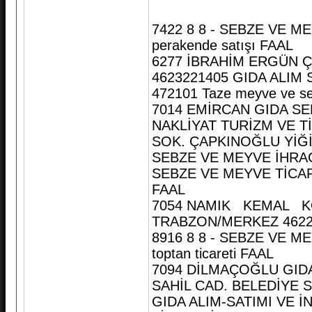
7422 8 8 - SEBZE VE ME
perakende satışı FAAL
6277 İBRAHİM ERGÜN 
4623221405 GIDA ALIM 
472101 Taze meyve ve se
7014 EMİRCAN GIDA SE
NAKLİYAT TURİZM VE T
SOK. ÇAPKINOĞLU YİĞİ
SEBZE VE MEYVE İHRAC
SEBZE VE MEYVE TİCARETİ
FAAL
7054 NAMIK KEMAL KO
TRABZON/MERKEZ 462
8916 8 8 - SEBZE VE ME
toptan ticareti FAAL
7094 DİLMAÇOĞLU GIDA
SAHİL CAD. BELEDİYE 
GIDA ALIM-SATIMI VE İ