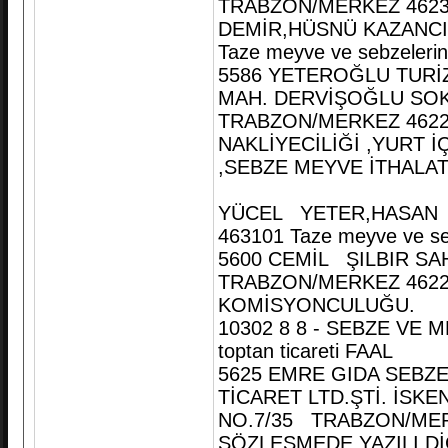
TRABZON/MERKEZ 4623
DEMİR,HÜSNÜ KAZANCI 
Taze meyve ve sebzelerin 
5586 YETEROĞLU TURİZ
MAH. DERVİŞOĞLU SOK
TRABZON/MERKEZ 46222
NAKLİYECİLİĞİ ,YURT İ
,SEBZE MEYVE İTHALAT
YÜCEL YETER,HASAN Y
463101 Taze meyve ve seb
5600 CEMİL ŞILBIR SA
TRABZON/MERKEZ 4622
KOMİSYONCULUĞU.
10302 8 8 - SEBZE VE M
toptan ticareti FAAL
5625 EMRE GIDA SEBZ
TİCARET LTD.ŞTİ. İS
NO.7/35 TRABZON/MER
SÖZLEŞMEDE YAZILI D