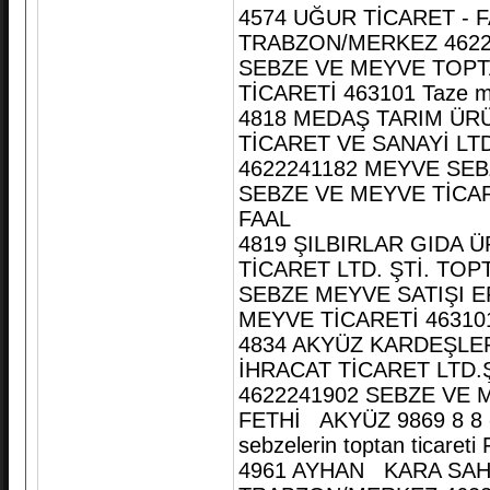
4574 UĞUR TİCARET - 
TRABZON/MERKEZ 462
SEBZE VE MEYVE TOPTA
TİCARETİ 463101 Taze mey
4818 MEDAŞ TARIM ÜR
TİCARET VE SANAYİ LT
4622241182 MEYVE SEB
SEBZE VE MEYVE TİCARETİ
FAAL
4819 ŞILBIRLAR GIDA 
TİCARET LTD. ŞTİ. TO
SEBZE MEYVE SATIŞI ER
MEYVE TİCARETİ 463101 T
4834 AKYÜZ KARDEŞLE
İHRACAT TİCARET LTD.
4622241902 SEBZE VE
FETHİ AKYÜZ 9869 8 8 
sebzelerin toptan ticareti
4961 AYHAN KARA SAHİ