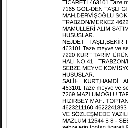
TİCARETİ 463101 Taze mey
7165 GOL-DEN TAŞLI GI
MAH.DERVİŞOĞLU SOK.
TRABZON/MERKEZ 46222
MAMULLERİ ALIM SATIMI
HUSUSLAR.
NEJDET TAŞLI,BEKİR TA
463101 Taze meyve ve seb
7220 KURT TARIM ÜRÜNL
HALİ NO.41 TRABZON/M
SEBZE MEYVE KOMİSY
HUSUSLAR.
SALİH KURT,HAMDİ ALİ
463101 Taze meyve ve seb
7269 MAZLUMOĞLU TARI
HIZIRBEY MAH. TOPTAN
4623211160-4622241893
VE SÖZLEŞMEDE YAZI
MAZLUM 12544 8 8 - SE
sebzelerin toptan ticareti