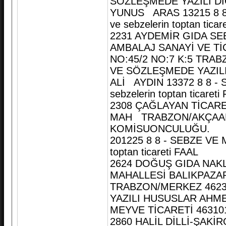
SÖZLEŞMEDE YAZILI D
YUNUS ARAS 13215 8 8
ve sebzelerin toptan ticar
2231 AYDEMİR GIDA S
AMBALAJ SANAYİ VE Tİ
NO:45/2 NO:7 K:5 TRA
VE SÖZLEŞMEDE YAZIL
ALİ AYDIN 13372 8 8 -
sebzelerin toptan ticareti
2308 ÇAĞLAYAN TİCAR
MAH TRABZON/AKÇAABA
KOMİSUONCULUĞU.
201225 8 8 - SEBZE VE 
toptan ticareti FAAL
2624 DOĞUŞ GIDA NAKL
MAHALLESİ BALIKPAZAR
TRABZON/MERKEZ 4623
YAZILI HUSUSLAR AHME
MEYVE TİCARETİ 463101 T
2860 HALİL DİLLİ-ŞAKİ