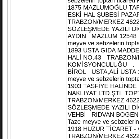
sebzelerin toptan ticareti
1875 MAZLUMOĞLU TARI
ESKİ HAL ŞUBESİ PAZA
TRABZON/MERKEZ 46222
SÖZLEŞMEDE YAZILI D
AYDIN MAZLUM 12548 8
meyve ve sebzelerin topta
1893 USTA GIDA MADDEL
HALİ NO.43 TRABZON/
KOMİSYONCULUĞU .
BİROL USTA,ALİ USTA 1
meyve ve sebzelerin topta
1903 TASFİYE HALİN
NAKLİYAT LTD.ŞTİ. TO
TRABZON/MERKEZ 4622
SÖZLEŞMEDE YAZILI D
VEHBİ RIDVAN BOGENÇ 
Taze meyve ve sebzelerin 
1918 HUZUR TİCARET -
TRABZON/MERKEZ 4622