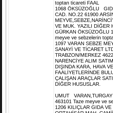
toptan ticareti FAAL
1068 ÖKSÜZOĞLU GIDA
CAD. NO.22 61900 ARSİ
MEYVE,SEBZE,NARİNCİY
VE MUK. YAZILI DİĞER
GÜRKAN ÖKSÜZOĞLU 102
meyve ve sebzelerin topta
1097 VARAN SEBZE ME
SANAYİ VE TİCARET LT
TRABZON/MERKEZ 4622
NARENCİYE ALIM SATIM
DIŞINDA KARA, HAVA V
FAALİYETLERİNDE BUL
ÇALIŞAN ARAÇLAR SATI
DİĞER HUSUSLAR.
UMUT VARAN,TURGAY V
463101 Taze meyve ve seb
1206 KILIÇLAR GIDA VE