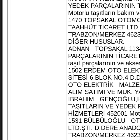
YEDEK PARÇALARININ T
Motorlu taşıtların bakım 
1470 TOPSAKAL OTOMOT
TAAHHÜT TİCARET LTD.
TRABZON/MERKEZ 46232
DİĞER HUSUSLAR.
ADNAN TOPSAKAL 1134
PARÇALARININ TİCARETİ
taşıt parçalarının ve akse
1502 ERDEM OTO ELEKT
SİTESİ 6.BLOK NO.4 
OTO ELEKTRİK MALZEM
ALIM SATIMI VE MUK. Y
İBRAHİM GENÇOĞLU,HA
TAŞITLARIN VE YEDEK 
HİZMETLERİ 452001 Motor
1531 BÜLBÜLOĞLU O
LTD.ŞTİ. D.DERE ANAD
TRABZON/MERKEZ 4623