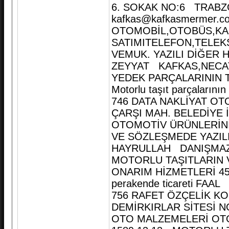
6. SOKAK NO:6 TRABZO
kafkas@kafkasmermer.c
OTOMOBİL,OTOBÜS,KAM
SATIMITELEFON,TELEKS
VEMUK. YAZILI DİĞER 
ZEYYAT KAFKAS,NECATİ
YEDEK PARÇALARININ T
Motorlu taşıt parçalarını
746 DATA NAKLİYAT OT
ÇARŞI MAH. BELEDİYE 
OTOMOTİV ÜRÜNLERİNİN
VE SÖZLEŞMEDE YAZIL
HAYRULLAH DANIŞMAZ,
MOTORLU TAŞITLARIN V
ONARIM HİZMETLERİ 45320
perakende ticareti FAAL
756 RAFET ÖZÇELİK KO
DEMİRKIRLAR SİTESİ N
OTO MALZEMELERİ OTO