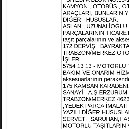
KAMYON , OTOBÜS , O
ARAÇLARI, BUNLARIN 
DIĞER HUSUSLAR.
ASLAN UZUNALİOĞLU 5
PARÇALARININ TİCARETİ
taşıt parçalarının ve akse
172 DERVİŞ BAYRAKTAR
TRABZON/MERKEZ OTO
İŞLERİ
5754 13 13 - MOTORLU
BAKIM VE ONARIM HİZMET
aksesuarlarının perakende
175 KAMSAN KARADENİZ
SANAYİ A.Ş ERZURUM
TRABZON/MERKEZ 4623
,YEDEK PARÇA İMALAT
YAZILI DİĞER HUSUSLA
SERVET SARUHAN,HASA
MOTORLU TAŞITLARIN V