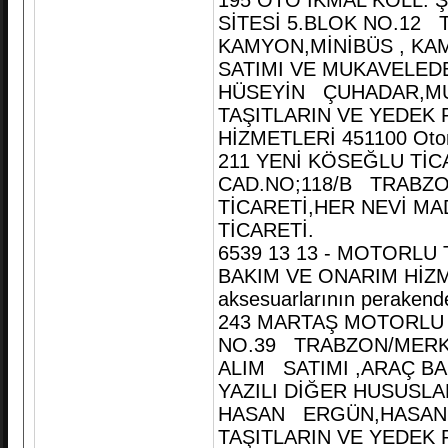
195 OTO İKMAL KOLL. 
SİTESİ 5.BLOK NO.12 
KAMYON,MİNİBÜS , KA
SATIMI VE MUKAVELED
HÜSEYİN ÇUHADAR,MU
TAŞITLARIN VE YEDEK 
HİZMETLERİ 451100 Otomobi
211 YENİ KÖSEĞLU T
CAD.NO;118/B TRABZO
TİCARETİ,HER NEVİ M
TİCARETİ.
6539 13 13 - MOTORLU
BAKIM VE ONARIM HİZMET
aksesuarlarının perakende
243 MARTAŞ MOTORLU A
NO.39 TRABZON/MERK
ALIM SATIMI ,ARAÇ B
YAZILI DİĞER HUSUSLA
HASAN ERGÜN,HASAN 
TAŞITLARIN VE YEDEK 