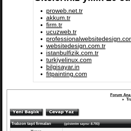
proweb.net.tr
akkum.tr
firm.tr
ucuzweb.tr
professionalwebsitedesign.com
websitedesign.com.tr
istanbulfizik.com.tr
turkiyelinux.com
bilgisayar.in
fitpainting.com
Forum Ana 
» Tra
Trabzon taşıt firmaları
(gösterim sayısı: 8.793)