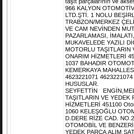
taşıt parçalarının ve akse
966 KALYON OTOMOTİV
LTD.ŞTİ. 1 NOLU BEŞİ
TRABZON/MERKEZ ÇELİ
VE CAM NEVİNDEN MUTF
PAZARLAMASI, İMALATI
MUKAVELEDE YAZILI Dİ
MOTORLU TAŞITLARIN V
ONARIM HİZMETLERİ 451100
1037 BAHADIR OTOMOTİ
KEMERKAYA MAHALLES
4623221071 462322107
HUSUSLAR.
SEYFETTİN ENGİN,MEL
TAŞITLARIN VE YEDEK 
HİZMETLERİ 451100 Otomobi
1060 KELEŞOĞLU OTOM
D.DERE RİZE CAD. NO.
OTOMOBİL VE BENZERİ 
YEDEK PARÇA ALIM SATI