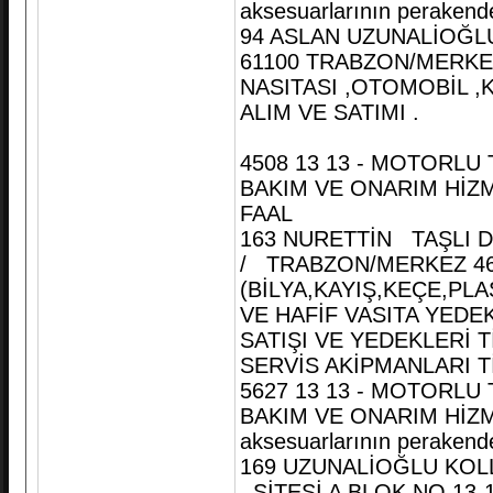
aksesuarlarının perakende
94 ASLAN UZUNALİOĞL
61100 TRABZON/MERKEZ
NASITASI ,OTOMOBİL 
ALIM VE SATIMI .
4508 13 13 - MOTORLU
BAKIM VE ONARIM HİZMET
FAAL
163 NURETTİN TAŞLI D
/ TRABZON/MERKEZ 46
(BİLYA,KAYIŞ,KEÇE,PL
VE HAFİF VASITA YEDEK
SATIŞI VE YEDEKLERİ 
SERVİS AKİPMANLARI T
5627 13 13 - MOTORLU
BAKIM VE ONARIM HİZMET
aksesuarlarının perakende
169 UZUNALİOĞLU KOL
SİTESİ A BLOK NO.13-