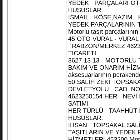
YEDEK PARÇALARI OTO
HUSUSLAR.
İSMAİL KÖSE,NAZIM KÖ
YEDEK PARÇALARININ T
Motorlu taşıt parçalarını
45 OTO VURAL - VUR
TRABZON/MERKEZ 462
TİCARETİ .
3627 13 13 - MOTORLU
BAKIM VE ONARIM HİZMET
aksesuarlarının perakende
50 SALİH ZEKİ TOPSA
DEVLETYOLU CAD. NO
4623250154 HER NEVİ
SATIMI
HER TÜRLÜ TAAHHÜT N
HUSUSLAR.
İHSAN TOPSAKAL,SALİ
TAŞITLARIN VE YEDEK 
HİZMETLERİ 453200 Motorl