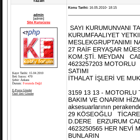
Yazan
Konu Tarihi:
16.05.2010- 18:15
admin
[admin]
Site Kurucusu
SAYI KURUMUNVANI T
KURUMFAALIYET YETK
MESLEKGRUPTANIMI N
27 RAİF ERYAŞAR 
KOM.ŞTİ. MEYDAN CAD
4623257203 MOTORLU 
SATIMI
Kayıt Tarihi: 15.04.2010
İleti Sayısı: 470
İTHALAT İŞLERİ VE MU
Şehir: Ankara
Durum:
Forumda Değil
E-Posta Gönder
3159 13 13 - MOTORLU
Özel ileti Gönder
BAKIM VE ONARIM HİZMET
aksesuarlarının perakende
29 KÖSEOĞLU TİCAR
D.DERE ERZURUM CAD
4623250565 HER NEVİ 
BUNLARIN