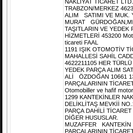
NAKLİYAT TİCARET LTD.
TRABZON/MERKEZ 4623
ALIM SATIMI VE MUK. 
MURAT GÜRDOĞAN,ME
TAŞITLARIN VE YEDEK 
HİZMETLERİ 453200 Motorl
ticareti FAAL
1191 IŞIK OTOMOTİV Tİ
MAHALLESİ SAHİL CAD
4622211105 HER TÜRL
YEDEK PARÇA ALIM SAT
ALİ ÖZDOĞAN 10661 13
PARÇALARININ TİCARET
Otomobiller ve hafif motor
1299 KANTEKİNLER NAK
DELİKLİTAŞ MEVKİİ N
PARÇA DAHİLİ TİCARET 
DİĞER HUSUSLAR.
MUZAFFER KANTEKİN 1
PARÇALARININ TİCARETİ