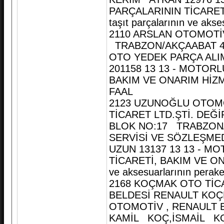
PARÇALARININ TİCARETİ
taşıt parçalarının ve akse
2110 ARSLAN OTOMOTİ
TRABZON/AKÇAABAT 462
OTO YEDEK PARÇA ALIM
201158 13 13 - MOTOR
BAKIM VE ONARIM HİZMET
FAAL
2123 UZUNOĞLU OTOMO
TİCARET LTD.ŞTİ. DEĞ
BLOK NO:17 TRABZON/
SERVİSİ VE SÖZLEŞME
UZUN 13137 13 13 - M
TİCARETİ, BAKIM VE ONA
ve aksesuarlarının perake
2168 KOÇMAK OTO TİCA
BELDESİ RENAULT KOÇ
OTOMOTİV , RENAULT BA
KAMİL KOÇ,İSMAİL KO