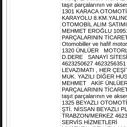
taşıt parçalarının ve akse
1301 KARACA OTOMOTİ
KARAYOLU 8.KM.YALIN
OTOMOBİL ALIM SATIMI
MEHMET EROĞLU 10951
PARÇALARININ TİCARET
Otomobiller ve hafif motor
1320 ÜNLÜER MOTORL
D.DERE SANAYİ SİTES
4623250627 462325635
LEVAZIMATI , HER ÇEŞİ
MUK. YAZILI DİĞER HU
MEHMET AKİF ÜNLÜER 1
PARÇALARININ TİCARETİ
taşıt parçalarının ve akse
1325 BEYAZLI OTOMOTİ
ŞTİ. NİSSAN BEYAZLI
TRABZON/MERKEZ 46232
SERVİS HİZMETLERİ