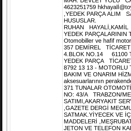
MAH. DEVLET YOLU C
4623251759 hkhayalİ@t
,YEDEK PARÇA ALIM 
HUSUSLAR.
RUHAN HAYALİ,KAMİL H
YEDEK PARÇALARININ T
Otomobiller ve hafif motor
357 DEMİREL TİCARET
4.BLOK NO.14 61100 
YEDEK PARÇA TİCARET
8792 13 13 - MOTORLU
BAKIM VE ONARIM HİZMET
aksesuarlarının perakende
371 TUNALAR OTOMOTİ
NO: 43/A TRABZON/ME
SATIMI,AKARYAKIT SER
,GAZETE DERGİ MECMU
SATMAK.YİYECEK VE İ
MADDELERİ ,MEŞRUBAT 
JETON VE TELEFON KA