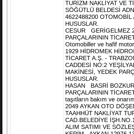
TURİZM NAKLİYAT VE Tİ
SÖĞÜTLÜ BELDESİ ADN
4622488200 OTOMOBİL 
HUSUSLAR.
CESUR GERİGELMEZ 20
PARÇALARININ TİCARET
Otomobiller ve hafif motor
1929 HİDROMEK HİDROL
TİCARET A.Ş. - TRABZ
CADDESİ NO:2 YEŞİLYA
MAKİNESİ, YEDEK PARÇ
HUSUSLAR.
HASAN BASRİ BOZKURT 
PARÇALARININ TİCARETİ
taşıtların bakım ve onarı
2049 AYKAN OTO DÖŞE
TAAHHÜT NAKLİYAT TUR
CAD.BELEDİYE İŞH.NO
ALIM SATIMI VE SÖZLE
KERİM AYKAN 12976 13