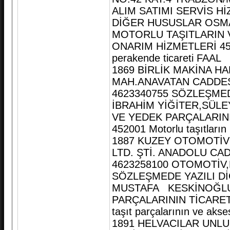
ALIM SATIMI SERVİS H
DİĞER HUSUSLAR OSMA
MOTORLU TAŞITLARIN V
ONARIM HİZMETLERİ 45320
perakende ticareti FAAL
1869 BİRLİK MAKİNA HA
MAH.ANAVATAN CADDES
4623340755 SÖZLEŞME
İBRAHİM YİĞİTER,SÜLE
VE YEDEK PARÇALARINI
452001 Motorlu taşıtları
1887 KUZEY OTOMOTİV
LTD. ŞTİ. ANADOLU C
4623258100 OTOMOTİV,
SÖZLEŞMEDE YAZILI D
MUSTAFA KESKİNOĞLU 
PARÇALARININ TİCARETİ
taşıt parçalarının ve akse
1891 HELVACILAR UNLU