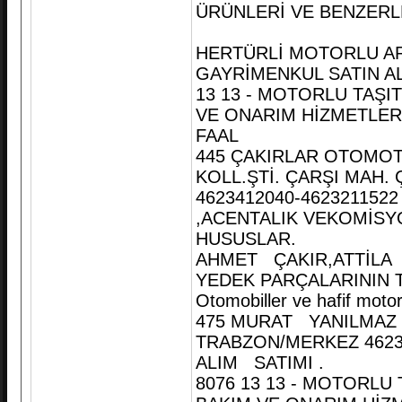
ÜRÜNLERİ VE BENZERLE
HERTÜRLİ MOTORLU AR
GAYRİMENKUL SATIN A
13 13 - MOTORLU TAŞI
VE ONARIM HİZMETLERİ 451
FAAL
445 ÇAKIRLAR OTOMO
KOLL.ŞTİ. ÇARŞI MAH.
4623412040-462321152
,ACENTALIK VEKOMİSYO
HUSUSLAR.
AHMET ÇAKIR,ATTİLA Ç
YEDEK PARÇALARININ T
Otomobiller ve hafif motor
475 MURAT YANILMAZ
TRABZON/MERKEZ 462
ALIM SATIMI .
8076 13 13 - MOTORLU