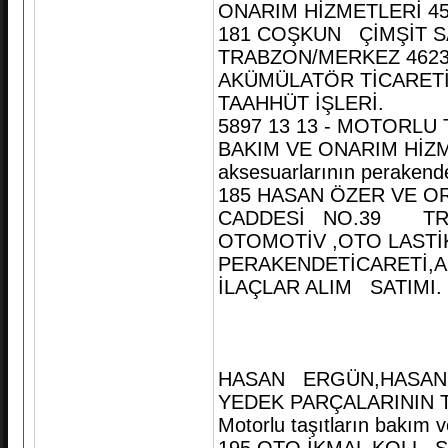
ONARIM HİZMETLERİ 45200
181 COŞKUN ÇİMŞİT SA
TRABZON/MERKEZ 4623
AKÜMÜLATÖR TİCARETİ 
TAAHHÜT İŞLERİ.
5897 13 13 - MOTORLU
BAKIM VE ONARIM HİZMET
aksesuarlarının perakende
185 HASAN ÖZER VE OR
CADDESİ NO.39 TRAB
OTOMOTİV ,OTO LASTİK
PERAKENDETİCARETİ,A
İLAÇLAR ALIM SATIMI.
HASAN ERGÜN,HASAN Ö
YEDEK PARÇALARININ T
Motorlu taşıtların bakım 