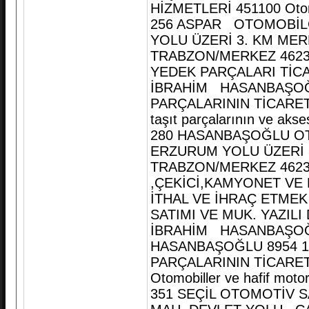
HİZMETLERİ 451100 Otomobi
256 ASPAR OTOMOBİLC
YOLU ÜZERİ 3. KM ME
TRABZON/MERKEZ 4623
YEDEK PARÇALARI TİCA
İBRAHİM HASANBAŞOĞL
PARÇALARININ TİCARETİ
taşıt parçalarının ve akse
280 HASANBAŞOĞLU OTO
ERZURUM YOLU ÜZERİ 
TRABZON/MERKEZ 4623
,ÇEKİCİ,KAMYONET VE
İTHAL VE İHRAÇ ETMEK
SATIMI VE MUK. YAZIL
İBRAHİM HASANBAŞOĞ
HASANBAŞOĞLU 8954 1
PARÇALARININ TİCARET
Otomobiller ve hafif motor
351 SEÇİL OTOMOTİV S