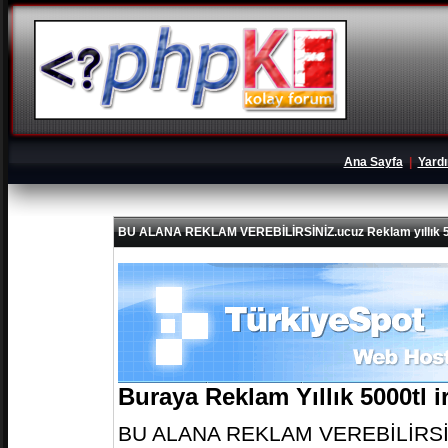
Ana Sayfa
|
Yard
BU ALANA REKLAM VEREBİLİRSİNİZ.ucuz Reklam yıllık 5
Buraya Reklam Yıllık 5000tl 
BU ALANA REKLAM VEREBİLİRSİNİZ