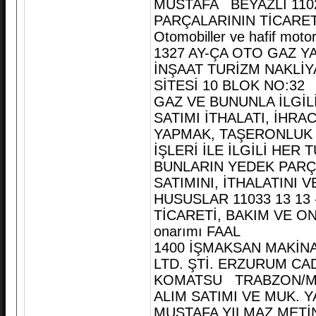
MUSTAFA BEYAZLI 1102
PARÇALARININ TİCARET
Otomobiller ve hafif motor
1327 AY-ÇA OTO GAZ Y
İNŞAAT TURİZM NAKLİY
SİTESİ 10 BLOK NO:32
GAZ VE BUNUNLA İLGİL
SATIMI İTHALATI, İHRA
YAPMAK, TAŞERONLUK 
İŞLERİ İLE İLGİLİ HER 
BUNLARIN YEDEK PARÇA
SATIMINI, İTHALATINI 
HUSUSLAR 11033 13 13
TİCARETİ, BAKIM VE ONA
onarımı FAAL
1400 İŞMAKSAN MAKİNA
LTD. ŞTİ. ERZURUM CA
KOMATSU TRABZON/MER
ALIM SATIMI VE MUK. Y
MUSTAFA YILMAZ,METİN