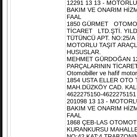
12291 13 13 - MOTORL
BAKIM VE ONARIM HİZMET
FAAL
1850 GÜRMET OTOMOT
TİCARET LTD.ŞTİ. YIL
TÜTÜNCÜ APT. NO:25/A
MOTORLU TAŞIT ARAÇL
HUSUSLAR.
MEHMET GÜRDOĞAN 125
PARÇALARININ TİCARET
Otomobiller ve hafif motor
1854 USTA ELLER OTO 
MAH.DÜZKÖY CAD. KAL
4622275150-4622275151
201098 13 13 - MOTOR
BAKIM VE ONARIM HİZMET
FAAL
1868 ÇEB-LAS OTOMOTİ
KURANKURSU MAHALLES
NO:42 KAT:4 TRABZON/