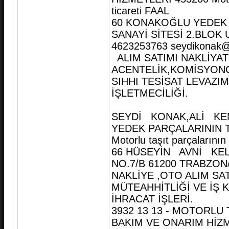
ticareti FAAL
60 KONAKOĞLU YEDEK P
SANAYİ SİTESİ 2.BLO
4623253763 seydikonak
ALIM SATIMI NAKLİYAT
ACENTELİK,KOMİSYONC
SIHHI TESİSAT LEVAZI
İŞLETMECİLİĞİ.
SEYDİ KONAK,ALİ KEM
YEDEK PARÇALARININ T
Motorlu taşıt parçalarını
66 HÜSEYİN AVNİ KE
NO.7/B 61200 TRABZON/
NAKLİYE ,OTO ALIM SA
MÜTEAHHİTLİĞİ VE İŞ 
İHRACAT İŞLERİ.
3932 13 13 - MOTORLU
BAKIM VE ONARIM HİZMET