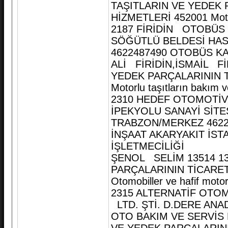
TAŞITLARIN VE YEDEK 
HİZMETLERİ 452001 Motor
2187 FİRİDİN OTOBÜS 
SÖĞÜTLÜ BELDESİ HAS
4622487490 OTOBÜS KA
ALİ FİRİDİN,İSMAİL Fİ
YEDEK PARÇALARININ T
Motorlu taşıtların bakım 
2310 HEDEF OTOMOTİV 
İPEKYOLU SANAYİ SİTE
TRABZON/MERKEZ 4622
İNŞAAT AKARYAKIT İS
İŞLETMECİLİĞİ
ŞENOL SELİM 13514 13
PARÇALARININ TİCARET
Otomobiller ve hafif motor
2315 ALTERNATİF OTO
LTD. ŞTİ. D.DERE AN
OTO BAKIM VE SERVİS 