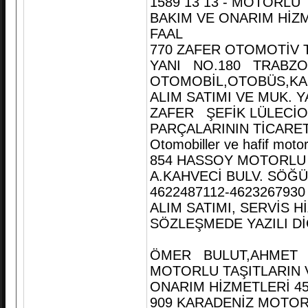
1589 13 13 - MOTORLU
BAKIM VE ONARIM HİZMET
FAAL
770 ZAFER OTOMOTİV T
YANI NO.180 TRABZON
OTOMOBİL,OTOBÜS,KA
ALIM SATIMI VE MUK. Y
ZAFER ŞEFİK LÜLECİOĞ
PARÇALARININ TİCARET
Otomobiller ve hafif motor
854 HASSOY MOTORLU V
A.KAHVECİ BULV. SÖĞ
4622487112-462326793
ALIM SATIMI, SERVİS H
SÖZLEŞMEDE YAZILI D
ÖMER BULUT,AHMET BÖ
MOTORLU TAŞITLARIN V
ONARIM HİZMETLERİ 451100
909 KARADENİZ MOTORL