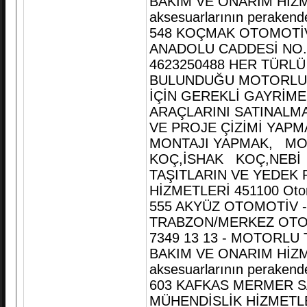
BAKIM VE ONARIM HİZMET
aksesuarlarının perakende
548 KOÇMAK OTOMOTİV
ANADOLU CADDESİ NO.
4623250488 HER TÜRLÜ
BULUNDUĞU MOTORLU T
İÇİN GEREKLİ GAYRİME
ARAÇLARINI SATINALM
VE PROJE ÇİZİMİ YAP
MONTAJI YAPMAK, MO
KOÇ,İSHAK KOÇ,NEBİ 
TAŞITLARIN VE YEDEK 
HİZMETLERİ 451100 Otomobi
555 AKYÜZ OTOMOTİV 
TRABZON/MERKEZ OTO
7349 13 13 - MOTORLU
BAKIM VE ONARIM HİZMET
aksesuarlarının perakende
603 KAFKAS MERMER S
MÜHENDİSLİK HİZMETLE