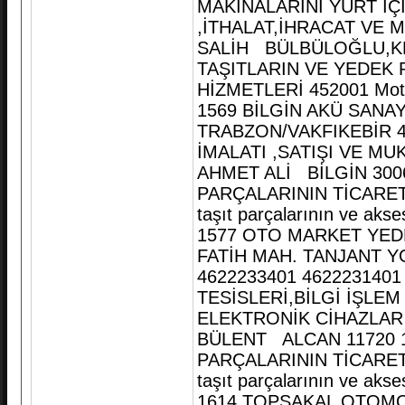
MAKİNALARINI YURT İÇ
,İTHALAT,İHRACAT VE 
SALİH BÜLBÜLOĞLU,KE
TAŞITLARIN VE YEDEK 
HİZMETLERİ 452001 Motor
1569 BİLGİN AKÜ SANA
TRABZON/VAKFIKEBİR 4
İMALATI ,SATIŞI VE MU
AHMET ALİ BİLGİN 300
PARÇALARININ TİCARETİ
taşıt parçalarının ve akse
1577 OTO MARKET YEDE
FATİH MAH. TANJANT 
4622233401 462223140
TESİSLERİ,BİLGİ İŞLE
ELEKTRONİK CİHAZLAR 
BÜLENT ALCAN 11720 1
PARÇALARININ TİCARETİ
taşıt parçalarının ve akse
1614 TOPSAKAL OTOMO