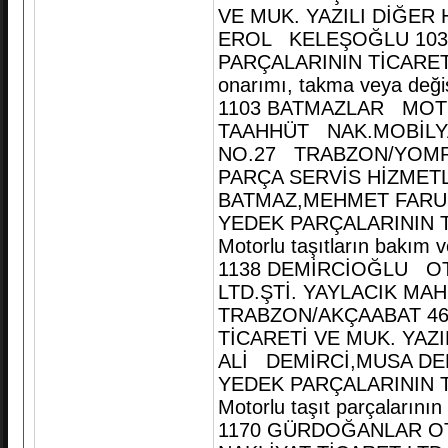
VE MUK. YAZILI DİĞER
EROL KELEŞOĞLU 1030
PARÇALARININ TİCARETİ
onarımı, takma veya deği
1103 BATMAZLAR MOTO
TAAHHÜT NAK.MOBİLYA 
NO.27 TRABZON/YOMRA
PARÇA SERVİS HİZMET
BATMAZ,MEHMET FARUK 
YEDEK PARÇALARININ T
Motorlu taşıtların bakım 
1138 DEMİRCİOĞLU OT
LTD.ŞTİ. YAYLACIK MAH
TRABZON/AKÇAABAT 462
TİCARETİ VE MUK. YAZ
ALİ DEMİRCİ,MUSA DEM
YEDEK PARÇALARININ T
Motorlu taşıt parçalarını
1170 GÜRDOĞANLAR OT