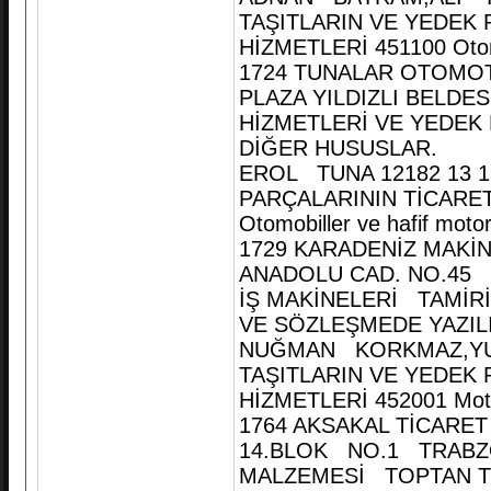
TAŞITLARIN VE YEDEK 
HİZMETLERİ 451100 Otomobi
1724 TUNALAR OTOMOTİV
PLAZA YILDIZLI BELD
HİZMETLERİ VE YEDEK 
DİĞER HUSUSLAR.
EROL TUNA 12182 13 1
PARÇALARININ TİCARET
Otomobiller ve hafif motor
1729 KARADENİZ MAKİNE
ANADOLU CAD. NO.45 
İŞ MAKİNELERİ TAMİRİ
VE SÖZLEŞMEDE YAZIL
NUĞMAN KORKMAZ,YUS
TAŞITLARIN VE YEDEK 
HİZMETLERİ 452001 Motor
1764 AKSAKAL TİCARET
14.BLOK NO.1 TRABZO
MALZEMESİ TOPTAN Tİ