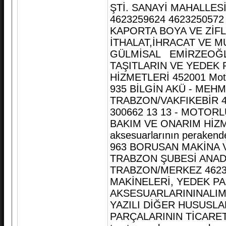
ŞTİ. SANAYİ MAHALLE
4623259624 4623250572
KAPORTA BOYA VE ZİFL
İTHALAT,İHRACAT VE M
GÜLMİSAL EMİRZEOĞLU
TAŞITLARIN VE YEDEK 
HİZMETLERİ 452001 Motor
935 BİLGİN AKÜ - MEHM
TRABZON/VAKFIKEBİR 4
300662 13 13 - MOTOR
BAKIM VE ONARIM HİZMET
aksesuarlarının perakende
963 BORUSAN MAKİNA V
TRABZON ŞUBESİ ANAD
TRABZON/MERKEZ 46232
MAKİNELERİ, YEDEK PA
AKSESUARLARININALIMI
YAZILI DİĞER HUSUSLA
PARÇALARININ TİCARETİ