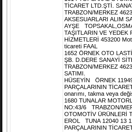
TİCARET LTD.ŞTİ. SAN
TRABZON/MERKEZ 4623
AKSESUARLARI ALIM SA
AYŞE TOPSAKAL,OSMAN
TAŞITLARIN VE YEDEK 
HİZMETLERİ 453200 Motorl
ticareti FAAL
1652 ÖRNEK OTO LASTİ
ŞB. D.DERE SANAYİ Sİ
TRABZON/MERKEZ 46232
SATIMI.
HÜSEYİN ÖRNEK 11949 
PARÇALARININ TİCARETİ
onarımı, takma veya deği
1680 TUNALAR MOTORLU
NO:43/6 TRABZON/MERK
OTOMOTİV ÜRÜNLERİ T
EROL TUNA 12040 13 1
PARÇALARININ TİCARET