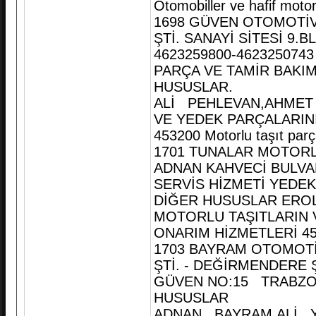
Otomobiller ve hafif motor
1698 GÜVEN OTOMOTİV 
ŞTİ. SANAYİ SİTESİ 9
4623259800-4623250743
PARÇA VE TAMİR BAKIM
HUSUSLAR.
ALİ PEHLEVAN,AHMET 
VE YEDEK PARÇALARINI
453200 Motorlu taşıt parç
1701 TUNALAR MOTORLU
ADNAN KAHVECİ BULVA
SERVİS HİZMETİ YEDEK
DİĞER HUSUSLAR EROL 
MOTORLU TAŞITLARIN V
ONARIM HİZMETLERİ 45200
1703 BAYRAM OTOMOTİV
ŞTİ. - DEĞİRMENDERE
GÜVEN NO:15 TRABZON
HUSUSLAR
ADNAN BAYRAM,ALİ YA