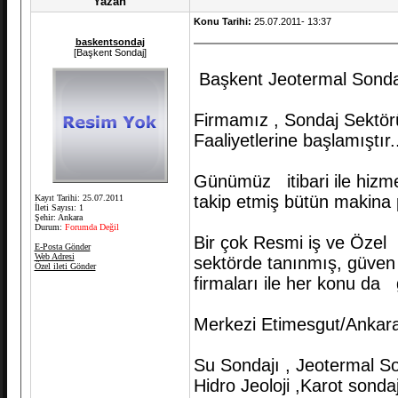
Yazan
Konu Tarihi:
25.07.2011- 13:37
baskentsondaj
[Başkent Sondaj]
Başkent Jeotermal Sondaj
Firmamız , Sondaj Sektörü
Faaliyetlerine başlamıştır.
Günümüz itibari ile hizmet
takip etmiş bütün makina 
Kayıt Tarihi: 25.07.2011
İleti Sayısı: 1
Şehir: Ankara
Durum:
Forumda Değil
Bir çok Resmi iş ve Özel
E-Posta Gönder
Web Adresi
sektörde tanınmış, güven 
Özel ileti Gönder
firmaları ile her konu da
Merkezi Etimesgut/Ankara 
Su Sondajı , Jeotermal So
Hidro Jeoloji ,Karot sonda