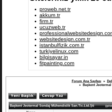
proweb.net.tr
akkum.tr
firm.tr
ucuzweb.tr
professionalwebsitedesign.com
websitedesign.com.tr
istanbulfizik.com.tr
turkiyelinux.com
bilgisayar.in
fitpainting.com
Forum Ana Sayfası
»
Del
» Başkent Jeotermal 
Başkent Jeotermal Sondaj Mühendislik San.Tic.Ltd.Şti
(göst