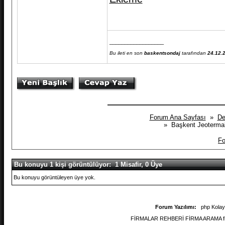
__________________
Bu ileti en son
baskentsondaj
tarafından
24.12.
Forum Ana Sayfası
»
De
» Başkent Jeotermal 
Fo
Bu konuyu 1 kişi görüntülüyor: 1 Misafir, 0 Üye
Bu konuyu görüntüleyen üye yok.
Forum Yazılımı:
php Kola
FİRMALAR REHBERİ FİRMA ARAMA firmal