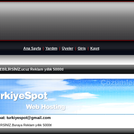
Ana Sayfa
|
Yardım
|
Üyeler
|
Giriş
|
Kayıt
İRSİNİZ.ucuz Reklam yıllık 5000tl
tibat: turkiyespot@gmail.com
İNİZ.Buraya Reklam yıllık 5000tl