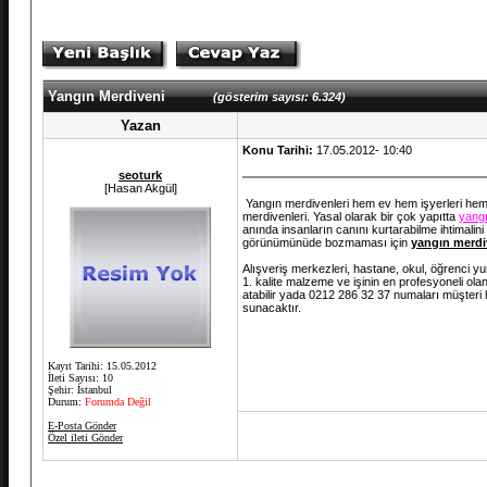
Yangın Merdiveni
(gösterim sayısı: 6.324)
Yazan
Konu Tarihi:
17.05.2012- 10:40
seoturk
[Hasan Akgül]
Yangın merdivenleri hem ev hem işyerleri hemde
merdivenleri. Yasal olarak bir çok yapıtta
yangı
anında insanların canını kurtarabilme ihtimalini
görünümünüde bozmaması için
yangın merdi
Alışveriş merkezleri, hastane, okul, öğrenci yu
1. kalite malzeme ve işinin en profesyoneli ola
atabilir yada 0212 286 32 37 numaları müşteri 
sunacaktır.
Kayıt Tarihi: 15.05.2012
İleti Sayısı: 10
Şehir: İstanbul
Durum:
Forumda Değil
E-Posta Gönder
Özel ileti Gönder