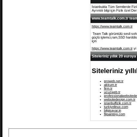
İstanbulda Tüm Semtlerde Fizi
Ayrıntılı bilgi için Fizik özel De
www.teamtalk.com.tr team 
https://www.teamtalk.com.tr
Team Talk görüntülü sesli sohb
güçlü işlemci,ram,SSD harddisk 
için
https://www.teamtalk.com.tr
yi
Siteleriniz yıllık 20 euroya
Siteleriniz yıl
proweb.net.tr
akkum.tr
firm.tr
ucuzweb.tr
professionalwebsitede
websitedesign.com.tr
istanbulfizik.com.tr
turkiyelinux.com
bilgisayar.in
fitpainting.com