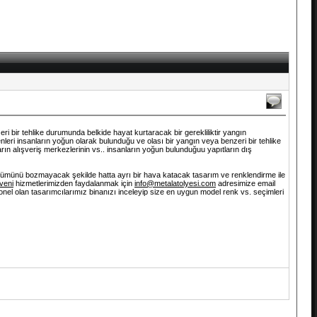
 bir tehlike durumunda belkide hayat kurtaracak bir gerekliliktir yangın
nleri insanların yoğun olarak bulunduğu ve olası bir yangın veya benzeri bir tehlike
aların alışveriş merkezlerinin vs.. insanların yoğun bulunduğuu yapıtların dış
 görünümünü bozmayacak şekilde hatta ayrı bir hava katacak tasarım ve renklendirme ile
veni
hizmetlerimizden faydalanmak için
info@metalatolyesi.com
adresimize email
onel olan tasarımcılarımız binanızı inceleyip size en uygun model renk vs. seçimleri