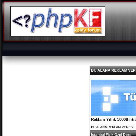
BU ALANA REKLAM VEREBİL
Reklam Yıllık 5000tl ir
BU ALANA REKLAM VEREBİLİRS
İstanbul Fizik Özel Ders