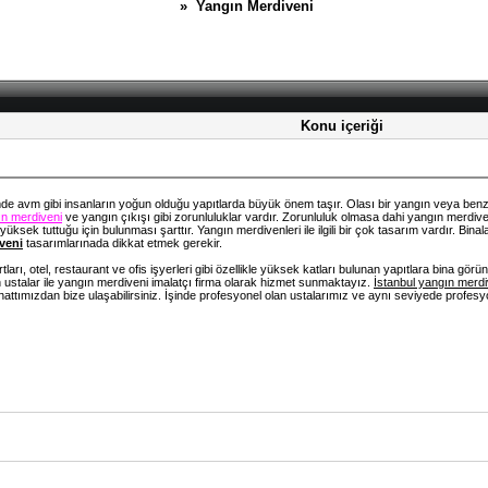
» Yangın Merdiveni
Konu içeriği
 avm gibi insanların yoğun olduğu yapıtlarda büyük önem taşır. Olası bir yangın veya benzeri
n merdiveni
ve yangın çıkışı gibi zorunluluklar vardır. Zorunluluk olmasa dahi yangın merdive
 yüksek tuttuğu için bulunması şarttır. Yangın merdivenleri ile ilgili bir çok tasarım vardır. Bin
veni
tasarımlarınada dikkat etmek gerekir.
rtları, otel, restaurant ve ofis işyerleri gibi özellikle yüksek katları bulunan yapıtlara bina
n ustalar ile yangın merdiveni imalatçı firma olarak hizmet sunmaktayız.
İstanbul yangın merdi
hattımızdan bize ulaşabilirsiniz. İşinde profesyonel olan ustalarımız ve aynı seviyede profesy