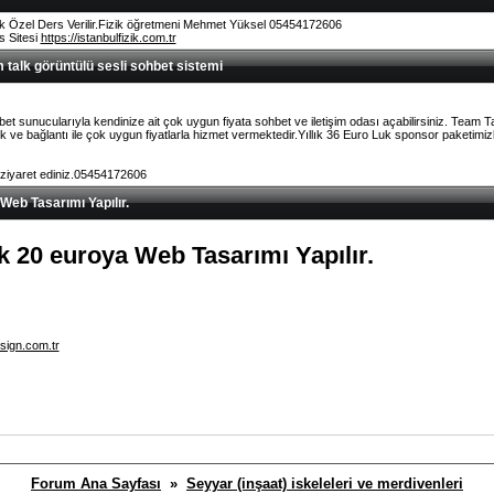
k Özel Ders Verilir.Fizik öğretmeni Mehmet Yüksel 05454172606
rs Sitesi
https://istanbulfizik.com.tr
talk görüntülü sesli sohbet sistemi
et sunucularıyla kendinize ait çok uygun fiyata sohbet ve iletişim odası açabilirsiniz. Team 
ve bağlantı ile çok uygun fiyatlarla hizmet vermektedir.Yıllık 36 Euro Luk sponsor paketimizl
 ziyaret ediniz.05454172606
 Web Tasarımı Yapılır.
lık 20 euroya Web Tasarımı Yapılır.
sign.com.tr
Forum Ana Sayfası
»
Seyyar (inşaat) iskeleleri ve merdivenleri