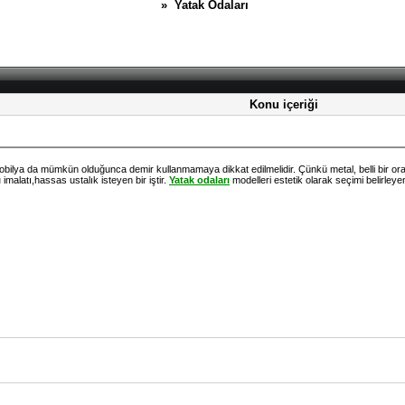
» Yatak Odaları
Konu içeriği
obilya da mümkün olduğunca demir kullanmamaya dikkat edilmelidir. Çünkü metal, belli bir orand
ı
imalatı,hassas ustalık isteyen bir iştir.
Yatak odaları
modelleri estetik olarak seçimi belirleye