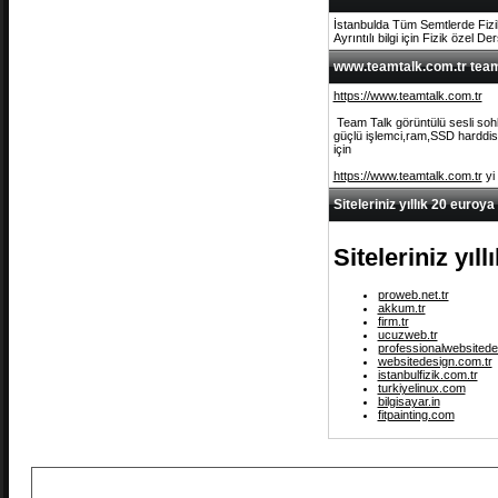
İstanbulda Tüm Semtlerde Fizi
Ayrıntılı bilgi için Fizik özel De
www.teamtalk.com.tr team 
https://www.teamtalk.com.tr
Team Talk görüntülü sesli sohb
güçlü işlemci,ram,SSD harddisk 
için
https://www.teamtalk.com.tr
yi
Siteleriniz yıllık 20 euroya
Siteleriniz yıl
proweb.net.tr
akkum.tr
firm.tr
ucuzweb.tr
professionalwebsitede
websitedesign.com.tr
istanbulfizik.com.tr
turkiyelinux.com
bilgisayar.in
fitpainting.com