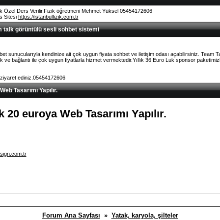
k Özel Ders Verilir.Fizik öğretmeni Mehmet Yüksel 05454172606
rs Sitesi
https://istanbulfizik.com.tr
talk görüntülü sesli sohbet sistemi
et sunucularıyla kendinize ait çok uygun fiyata sohbet ve iletişim odası açabilirsiniz. Team 
ve bağlantı ile çok uygun fiyatlarla hizmet vermektedir.Yıllık 36 Euro Luk sponsor paketimizl
 ziyaret ediniz.05454172606
 Web Tasarımı Yapılır.
lık 20 euroya Web Tasarımı Yapılır.
sign.com.tr
Forum Ana Sayfası
»
Yatak, karyola, şilteler