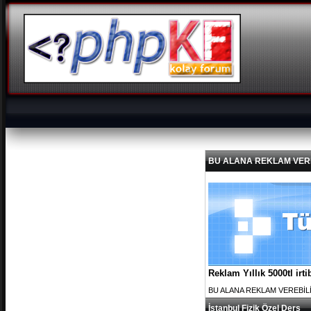
BU ALANA REKLAM VEREBİL
Reklam Yıllık 5000tl ir
BU ALANA REKLAM VEREBİLİRS
İstanbul Fizik Özel Ders