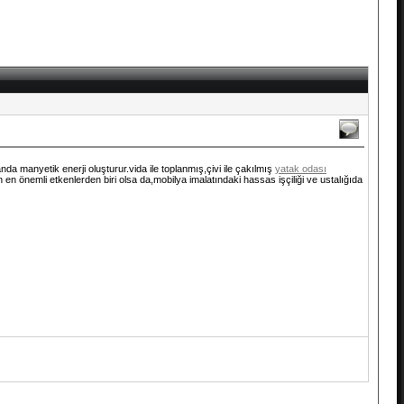
a manyetik enerji oluşturur.vida ile toplanmış,çivi ile çakılmış
yatak odası
n en önemli etkenlerden biri olsa da,mobilya imalatındaki hassas işçiliği ve ustalığıda