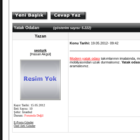
Yatak Odaları
(gösterim sayısı: 5.222)
Yazan
Konu Tarihi:
19.05.2012- 09:42
seoturk
[Hasan Akgül]
Modern yatak odası
takımlarının imalatında, m
mobilyasından uzak durmalısınız.
Yatak odas
aramalısınız.
Kayıt Tarihi: 15.05.2012
İleti Sayısı: 10
Şehir: İstanbul
Durum:
Forumda Değil
E-Posta Gönder
Özel ileti Gönder