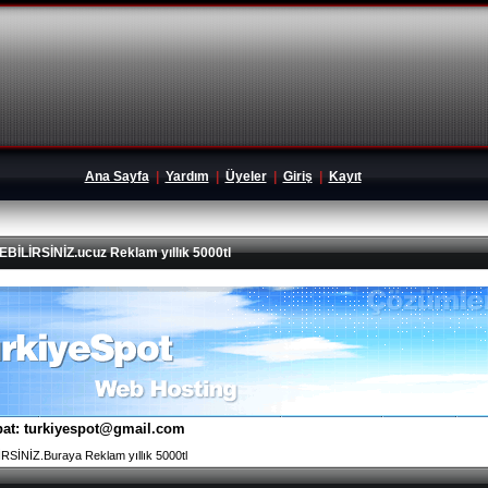
Ana Sayfa
|
Yardım
|
Üyeler
|
Giriş
|
Kayıt
İRSİNİZ.ucuz Reklam yıllık 5000tl
tibat: turkiyespot@gmail.com
İNİZ.Buraya Reklam yıllık 5000tl