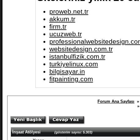
proweb.net.tr
akkum.tr
firm.tr
ucuzweb.tr
professionalwebsitedesign.com
websitedesign.com.tr
istanbulfizik.com.tr
turkiyelinux.com
bilgisayar.in
fitpainting.com
Forum Ana Sayfası
» 
İnşaat Atölyesi
(gösterim sayısı: 5.303)