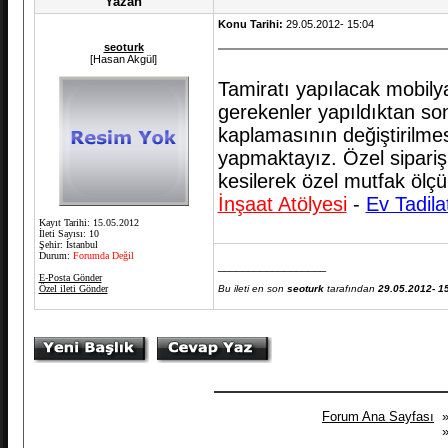
Yazan
Konu Tarihi:
29.05.2012- 15:04
seoturk
[Hasan Akgül]
Tamiratı yapılacak mobilya
gerekenler yapıldıktan son
kaplamasının değiştirilmesi
yapmaktayız. Özel sipariş
kesilerek özel mutfak ölçü
İnşaat Atölyesi
-
Ev Tadila
Kayıt Tarihi: 15.05.2012
İleti Sayısı: 10
Şehir: İstanbul
Durum:
Forumda Değil
__________________
E-Posta Gönder
Özel ileti Gönder
Bu ileti en son
seoturk
tarafından
29.05.2012- 1
Forum Ana Sayfası
»