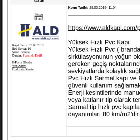
Yazan
Konu Tarihi:
28.03.2019- 11:04
ilhan
[ilhan]
https://www.aldkapi.com/pv
Yüksek Hızlı Pvc Kapı
Kayıt Tarihi: 28.03.2019
Yüksek Hızlı Pvc ( branda 
İleti Sayısı: 10
Şehir: İstanbul
sirkülasyonunun yoğun old
Durum:
Forumda Değil
gereken geçiş noktalarınd
E-Posta Gönder
Web Adresi
Özel ileti Gönder
sevkiyatlarda kolaylık sağ
Pvc Hızlı Sarmal kapı ve P
güvenli kullanım sağlamak
Enerji kesintilerinde manu
veya katlanır tip olarak terc
Sarmal tip hızlı pvc kapıla
dayanımları 80 km/m2’dir