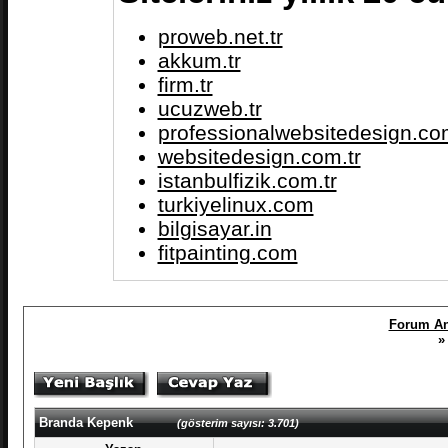
proweb.net.tr
akkum.tr
firm.tr
ucuzweb.tr
professionalwebsitedesign.com
websitedesign.com.tr
istanbulfizik.com.tr
turkiyelinux.com
bilgisayar.in
fitpainting.com
Forum An
»
Branda Kepenk
(gösterim sayısı: 3.701)