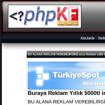
Ana Sayfa
|
Yard
BU ALANA REKLAM VEREBİLİRSİNİZ.ucuz Reklam yıllık 5
Buraya Reklam Yıllık 5000tl 
BU ALANA REKLAM VEREBİLİRSİNİZ