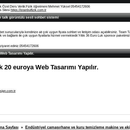
k Özel Ders Verilir.Fizik öğretmeni Mehmet Yüksel 05454172606
rs Sitesi
https://istanbulfizik.com.tr
talk görüntülü sesli sohbet sistemi
et sunucularıyla kendinize ait çok uygun fiyata sohbet ve iletişim odası açabilirsiniz. Team 
ve bağlantı ile çok uygun fiyatlarla hizmet vermektedir.Yıllık 36 Euro Luk sponsor paketimizl
 ziyaret ediniz.05454172606
 Web Tasarımı Yapılır.
lık 20 euroya Web Tasarımı Yapılır.
sign.com.tr
na Sayfası
»
Endüstriyel çamaşırhane ve kuru temizleme makine ve ek