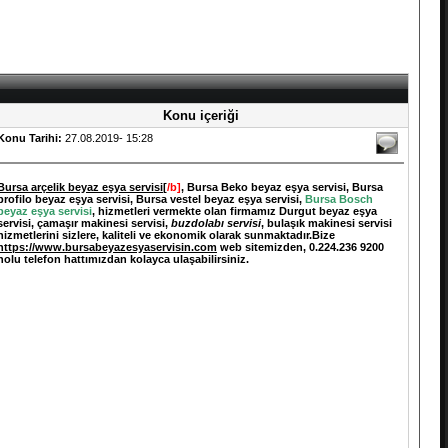
Konu içeriği
Konu Tarihi:
27.08.2019- 15:28
Bursa arçelik beyaz eşya servisi[
/b]
, Bursa Beko beyaz eşya servisi, Bursa
profilo beyaz eşya servisi, Bursa vestel beyaz eşya servisi,
Bursa Bosch
beyaz eşya servisi
, hizmetleri vermekte olan firmamız Durgut beyaz eşya
servisi, çamaşır makinesi servisi,
buzdolabı servisi
, bulaşık makinesi servisi
hizmetlerini sizlere, kaliteli ve ekonomik olarak sunmaktadır.Bize
https://www.bursabeyazesyaservisin.com
web sitemizden, 0.224.236 9200
nolu telefon hattımızdan kolayca ulaşabilirsiniz.