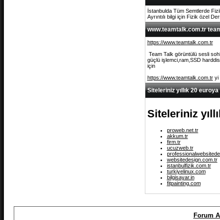
İstanbulda Tüm Semtlerde Fizi
Ayrıntılı bilgi için Fizik özel De
www.teamtalk.com.tr team 
https://www.teamtalk.com.tr
Team Talk görüntülü sesli sohb
güçlü işlemci,ram,SSD harddisk 
için
https://www.teamtalk.com.tr
yi
Siteleriniz yıllık 20 euroya
Siteleriniz yıl
proweb.net.tr
akkum.tr
firm.tr
ucuzweb.tr
professionalwebsitede
websitedesign.com.tr
istanbulfizik.com.tr
turkiyelinux.com
bilgisayar.in
fitpainting.com
Forum A