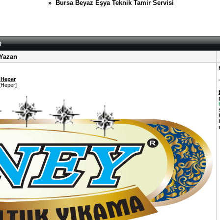
» Bursa Beyaz Eşya Teknik Tamir Servisi
)
Yazan
Heper
[Heper]