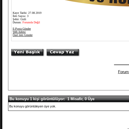
Kayıt Tarihi: 27.08.2019
İleti Sayısı: 3
Şehir: Gizli
Durum:
Forumda Değil
E-Posta Gönder
Web Adresi
Özel ileti Gönder
Forum
Bu konuyu 1 kişi görüntülüyor: 1 Misafir, 0 Üye
Bu konuyu görüntüleyen üye yok.