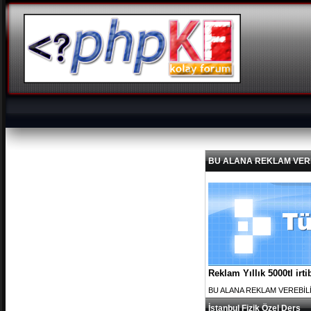
BU ALANA REKLAM VEREBİL
Reklam Yıllık 5000tl ir
BU ALANA REKLAM VEREBİLİRS
İstanbul Fizik Özel Ders