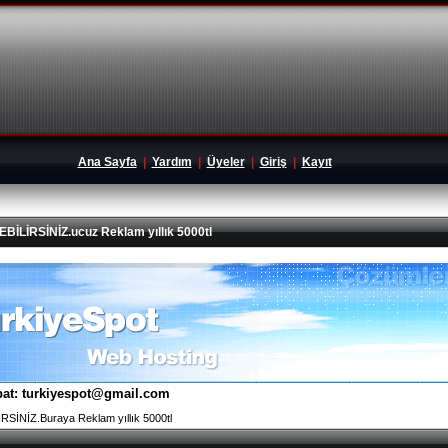
Ana Sayfa
|
Yardım
|
Üyeler
|
Giriş
|
Kayıt
İRSİNİZ.ucuz Reklam yıllık 5000tl
tibat: turkiyespot@gmail.com
İNİZ.Buraya Reklam yıllık 5000tl