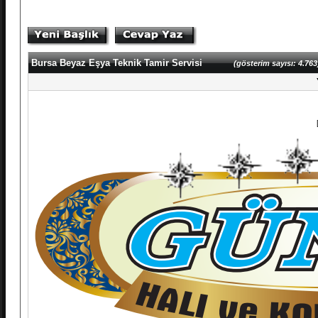
Bursa Beyaz Eşya Teknik Tamir Servisi
(gösterim sayısı: 4.763