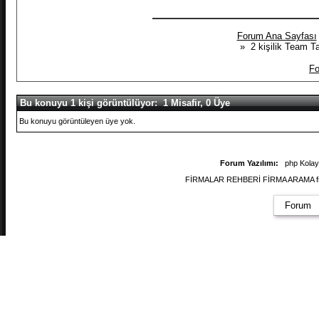
Forum Ana Sayfası
» 2 kişilik Team Tal
Fo
Bu konuyu 1 kişi görüntülüyor: 1 Misafir, 0 Üye
Bu konuyu görüntüleyen üye yok.
Forum Yazılımı:
php Kola
FİRMALAR REHBERİ FİRMA ARAMA firmal
Forum