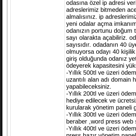
odasına özel ip adresi veri
adreslerimiz bitmeden ace
almalısınız. ip adreslerim
yeni odalar açma imkanımı
odanızın portunu doğum tar
sayı olarakta açabiliriz. o
sayısıdır. odadanın 40 üye
olmuyorsa odayı 40 kişilik
giriş olduğunda odanız yet
ödeyerek kapasitesini yükse
-Yıllık 500tl ve üzeri öd
uzantılı alan adı domain h
yapabileceksiniz.
-Yıllık 200tl ve üzeri öd
hediye edilecek ve ücretsi
kurularak yönetim paneli gi
-Yıllık 300tl ve üzeri öde
beraber ,word press web s
-Yıllık 400tl ve üzeri öde
press hazır yönetim panelli