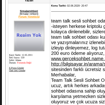
Yazan
Konu Tarihi:
02.06.2020- 20:47
firmalarrehberi
[firmalar rehberi]
Forum Yöneticisi
team talk sesli sohbet od
-isteyen herkese kriptolu
kolayca dinlenebilir, siz
team talk sohbet odası ku
ve yazışmalarınız izlenebil
izleyip dinleyemez, log tu
200 euro ödeme alıyoruz, 
Kayıt Tarihi: 12.05.2011
www.gerceksohbet.name.
İleti Sayısı: 559
Şehir: Adana
Durum:
Forumda Değil
http://bilgisayar.in/aram
E-Posta Gönder
sitesinden farklı ücretsiz s
Özel ileti Gönder
Merhabalar,
Team Talk Sesli Sohbet Od
ucuz, artık herkes arkadaşl
sohbet odasına sahip oluyor,
karşılama yetmezken sizle
oluyoruz ve çok ucuza siz