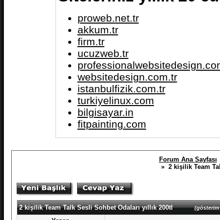
proweb.net.tr
akkum.tr
firm.tr
ucuzweb.tr
professionalwebsitedesign.com
websitedesign.com.tr
istanbulfizik.com.tr
turkiyelinux.com
bilgisayar.in
fitpainting.com
Forum Ana Sayfası
» 2 kişilik Team Tal
2 kişilik Team Talk Sesli Sohbet Odaları yıllık 200tl
(gösterim 