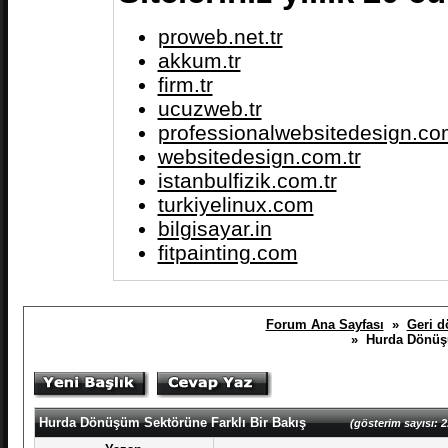
proweb.net.tr
akkum.tr
firm.tr
ucuzweb.tr
professionalwebsitedesign.com
websitedesign.com.tr
istanbulfizik.com.tr
turkiyelinux.com
bilgisayar.in
fitpainting.com
Forum Ana Sayfası
»
Geri d
» Hurda Dönüşü
Hurda Dönüşüm Sektörüne Farklı Bir Bakış
(gösterim sayısı: 2