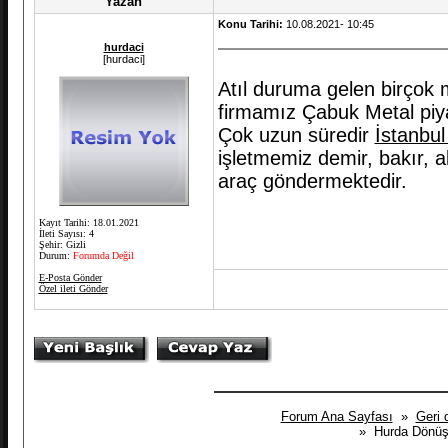
Yazan
Konu Tarihi:
10.08.2021- 10:45
hurdaci
[hurdaci]
Atıl duruma gelen birçok 
firmamız Çabuk Metal piya
Çok uzun süredir
İstanbul
işletmemiz demir, bakır, a
araç göndermektedir.
Kayıt Tarihi: 18.01.2021
İleti Sayısı: 4
Şehir: Gizli
Durum:
Forumda Değil
E-Posta Gönder
Özel ileti Gönder
Forum Ana Sayfası
»
Geri 
» Hurda Dönüşü