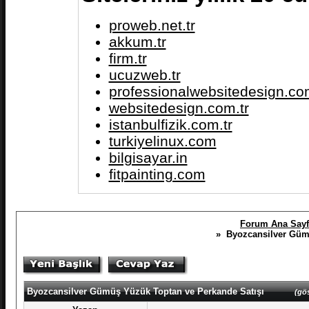
proweb.net.tr
akkum.tr
firm.tr
ucuzweb.tr
professionalwebsitedesign.com
websitedesign.com.tr
istanbulfizik.com.tr
turkiyelinux.com
bilgisayar.in
fitpainting.com
Forum Ana Sayf
» Byozcansilver Gümü
Byozcansilver Gümüş Yüzük Toptan ve Perkande Satışı
(gös