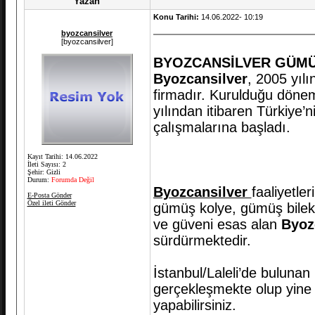
Yazan
Konu Tarihi:
14.06.2022- 10:19
byozcansilver
[byozcansilver]
BYOZCANSİLVER GÜMÜ
Byozcansilver
, 2005 yıl
firmadır. Kurulduğu dönem
yılından itibaren Türkiye’
çalışmalarına başladı.
Kayıt Tarihi: 14.06.2022
İleti Sayısı: 2
Şehir: Gizli
Durum:
Forumda Değil
Byozcansilver
faaliyetle
E-Posta Gönder
Özel ileti Gönder
gümüş kolye, gümüş bilekli
ve güveni esas alan
Byoz
sürdürmektedir.
İstanbul/Laleli’de bulunan 
gerçekleşmekte olup yine 
yapabilirsiniz.