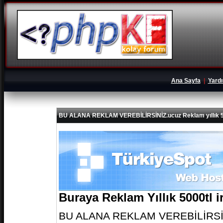
Ana Sayfa
|
Yard
BU ALANA REKLAM VEREBİLİRSİNİZ.ucuz Reklam yıllık 5
Buraya Reklam Yıllık 5000tl 
BU ALANA REKLAM VEREBİLİRSİNİZ