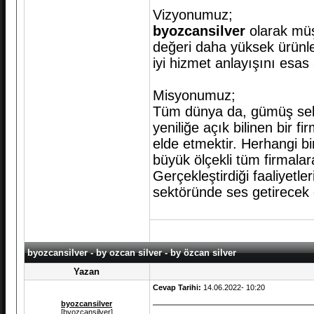
Vizyonumuz;
byozcansilver
olarak müş
değeri daha yüksek ürünle
iyi hizmet anlayışını esas 
Misyonumuz;
Tüm dünya da, gümüş sektö
yeniliğe açık bilinen bir f
elde etmektir. Herhangi bi
büyük ölçekli tüm firmalara
Gerçekleştirdiği faaliyetl
sektöründe ses getirecek 
byozcansilver - by ozcan silver - by özcan silver
Yazan
Cevap Tarihi:
14.06.2022- 10:20
byozcansilver
[byozcansilver]