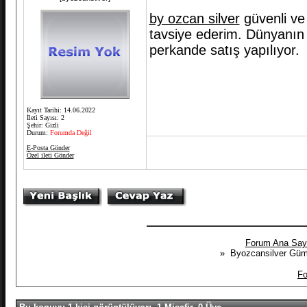
by ozcan silver
güvenli ve k
tavsiye ederim. Dünyanın
perkande satış yapılıyor.
Kayıt Tarihi: 14.06.2022
İleti Sayısı: 2
Şehir: Gizli
Durum:
Forumda Değil
E-Posta Gönder
Özel ileti Gönder
Forum Ana Say
» Byozcansilver Gümü
Fo