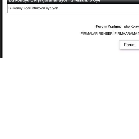
Bu konuyu 1 kişi görüntülüyor: 1 Misafir, 0 Üye
Bu konuyu görüntüleyen üye yok.
Forum Yazılımı:
php Kola
FİRMALAR REHBERİ FİRMA ARAMA firmal
Forum