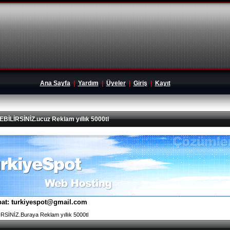
Ana Sayfa
|
Yardım
|
Üyeler
|
Giriş
|
Kayıt
İRSİNİZ.ucuz Reklam yıllık 5000tl
tibat: turkiyespot@gmail.com
İNİZ.Buraya Reklam yıllık 5000tl