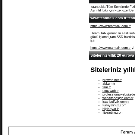
İstanbulda Tüm Semtlerde Fizi
Ayrıntılı bilgi için Fizik özel De
www.teamtalk.com.tr team 
https://www.teamtalk.com.tr
Team Talk görüntülü sesli sohb
güçlü işlemci,ram,SSD harddisk 
için
https://www.teamtalk.com.tr
yi
Siteleriniz yıllık 20 euroya
Siteleriniz yıl
proweb.net.tr
akkum.tr
firm.tr
ucuzweb.tr
professionalwebsitede
websitedesign.com.tr
istanbulfizik.com.tr
turkiyelinux.com
bilgisayar.in
fitpainting.com
Forum 