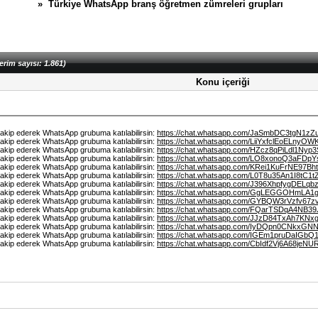
» Türkiye WhatsApp branş öğretmen zümreleri grupları
erim sayısı: 1.861)
Konu içeriği
 takip ederek WhatsApp grubuma katılabilirsin:
https://chat.whatsapp.com/JaSmbDC3tgN1z
 takip ederek WhatsApp grubuma katılabilirsin:
https://chat.whatsapp.com/LiiYxfclEoELnyO
 takip ederek WhatsApp grubuma katılabilirsin:
https://chat.whatsapp.com/HZcz8qPiLdl1Nyp3
 takip ederek WhatsApp grubuma katılabilirsin:
https://chat.whatsapp.com/LO8xonoQ3aFDp
 takip ederek WhatsApp grubuma katılabilirsin:
https://chat.whatsapp.com/KRei1KuFrNE97Bh
 takip ederek WhatsApp grubuma katılabilirsin:
https://chat.whatsapp.com/L0T8u35An1I8tC
 takip ederek WhatsApp grubuma katılabilirsin:
https://chat.whatsapp.com/J396XhpfygDELq
 takip ederek WhatsApp grubuma katılabilirsin:
https://chat.whatsapp.com/GgLEGGOHmLA1
 takip ederek WhatsApp grubuma katılabilirsin:
https://chat.whatsapp.com/GYBQW3rVzfv67z
 takip ederek WhatsApp grubuma katılabilirsin:
https://chat.whatsapp.com/FQarTSDqA4NB3
 takip ederek WhatsApp grubuma katılabilirsin:
https://chat.whatsapp.com/JJzD84TxAh7KNx
 takip ederek WhatsApp grubuma katılabilirsin:
https://chat.whatsapp.com/IyDQpn0CNkxG
 takip ederek WhatsApp grubuma katılabilirsin:
https://chat.whatsapp.com/IGEm1pruDaIGbQ
 takip ederek WhatsApp grubuma katılabilirsin:
https://chat.whatsapp.com/CbIdf2Vj6A68jeNUR