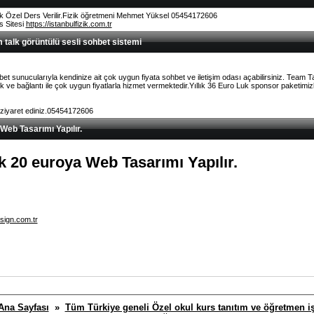
k Özel Ders Verilir.Fizik öğretmeni Mehmet Yüksel 05454172606
rs Sitesi
https://istanbulfizik.com.tr
talk görüntülü sesli sohbet sistemi
et sunucularıyla kendinize ait çok uygun fiyata sohbet ve iletişim odası açabilirsiniz. Team 
ve bağlantı ile çok uygun fiyatlarla hizmet vermektedir.Yıllık 36 Euro Luk sponsor paketimizl
 ziyaret ediniz.05454172606
 Web Tasarımı Yapılır.
lık 20 euroya Web Tasarımı Yapılır.
sign.com.tr
Ana Sayfası
»
Tüm Türkiye geneli Özel okul kurs tanıtım ve öğretmen iş 