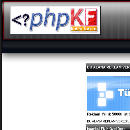
BU ALANA REKLAM VEREBİL
Reklam Yıllık 5000tl ir
BU ALANA REKLAM VEREBİLİRS
İstanbul Fizik Özel Ders