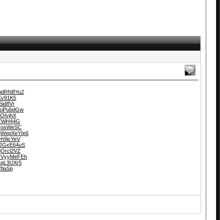
ZudRNBYu2
WKv91K5
Sid8Vr
YsiPubdGw
tOIvjhX
1tZWH44G
bzosWeSC
gWepXeYIe6
vh9icYeV
9JGxE64uS
gOrcl2VZ
NNVyyMeFEh
1qL3UXr5
fiaSp