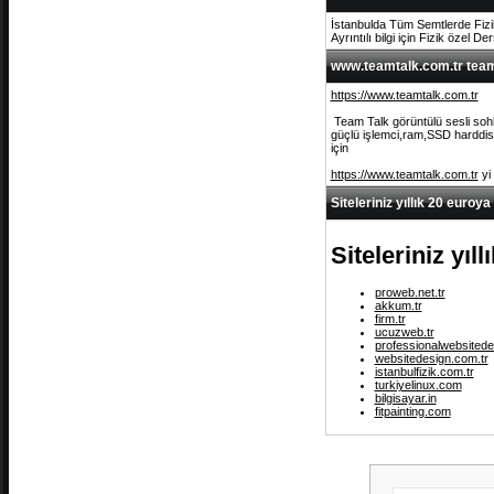
İstanbulda Tüm Semtlerde Fizi
Ayrıntılı bilgi için Fizik özel De
www.teamtalk.com.tr team 
https://www.teamtalk.com.tr
Team Talk görüntülü sesli sohb
güçlü işlemci,ram,SSD harddisk 
için
https://www.teamtalk.com.tr
yi
Siteleriniz yıllık 20 euroya
Siteleriniz yıl
proweb.net.tr
akkum.tr
firm.tr
ucuzweb.tr
professionalwebsitede
websitedesign.com.tr
istanbulfizik.com.tr
turkiyelinux.com
bilgisayar.in
fitpainting.com