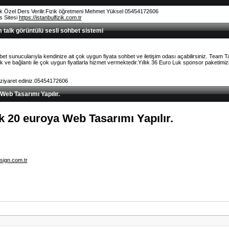
k Özel Ders Verilir.Fizik öğretmeni Mehmet Yüksel 05454172606
rs Sitesi
https://istanbulfizik.com.tr
talk görüntülü sesli sohbet sistemi
et sunucularıyla kendinize ait çok uygun fiyata sohbet ve iletişim odası açabilirsiniz. Team 
ve bağlantı ile çok uygun fiyatlarla hizmet vermektedir.Yıllık 36 Euro Luk sponsor paketimizl
 ziyaret ediniz.05454172606
 Web Tasarımı Yapılır.
lık 20 euroya Web Tasarımı Yapılır.
sign.com.tr