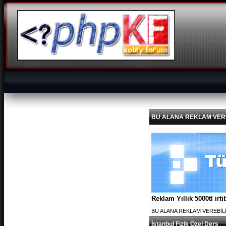
BU ALANA REKLAM VEREBİL
Reklam Yıllık 5000tl ir
BU ALANA REKLAM VEREBİLİRS
İstanbul Fizik Özel Ders