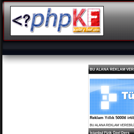
BU ALANA REKLAM VEREBİL
Reklam Yıllık 5000tl ir
BU ALANA REKLAM VEREBİLİRS
İstanbul Fizik Özel Ders