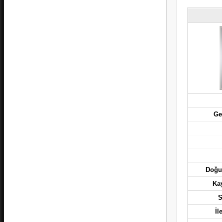
Ge
Doğu
Kay
S
İl