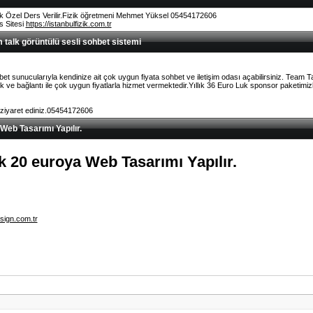
k Özel Ders Verilir.Fizik öğretmeni Mehmet Yüksel 05454172606
rs Sitesi
https://istanbulfizik.com.tr
talk görüntülü sesli sohbet sistemi
et sunucularıyla kendinize ait çok uygun fiyata sohbet ve iletişim odası açabilirsiniz. Team 
ve bağlantı ile çok uygun fiyatlarla hizmet vermektedir.Yıllık 36 Euro Luk sponsor paketimizl
 ziyaret ediniz.05454172606
 Web Tasarımı Yapılır.
lık 20 euroya Web Tasarımı Yapılır.
sign.com.tr