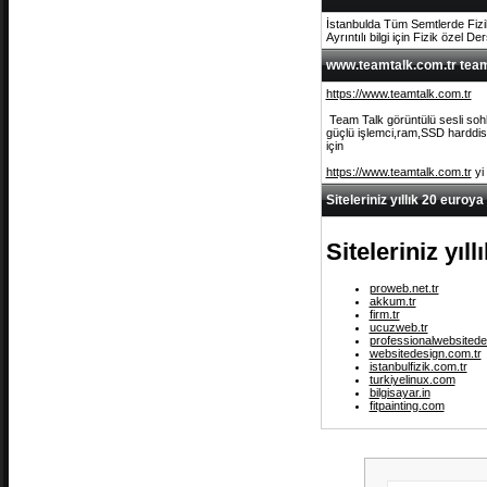
İstanbulda Tüm Semtlerde Fizi
Ayrıntılı bilgi için Fizik özel De
www.teamtalk.com.tr team 
https://www.teamtalk.com.tr
Team Talk görüntülü sesli sohb
güçlü işlemci,ram,SSD harddisk 
için
https://www.teamtalk.com.tr
yi
Siteleriniz yıllık 20 euroya
Siteleriniz yıl
proweb.net.tr
akkum.tr
firm.tr
ucuzweb.tr
professionalwebsitede
websitedesign.com.tr
istanbulfizik.com.tr
turkiyelinux.com
bilgisayar.in
fitpainting.com