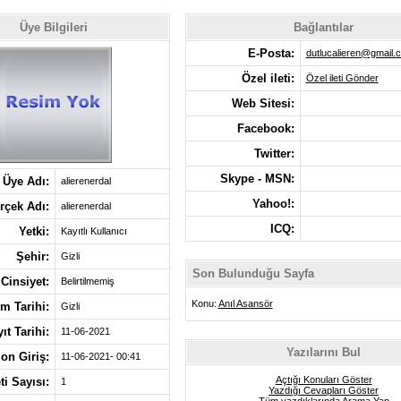
Üye Bilgileri
Bağlantılar
E-Posta:
dutlucalieren@gmail.
Özel ileti:
Özel ileti Gönder
Web Sitesi:
Facebook:
Twitter:
Skype - MSN:
Üye Adı:
alierenerdal
Yahoo!:
rçek Adı:
alierenerdal
ICQ:
Yetki:
Kayıtlı Kullanıcı
Şehir:
Gizli
Son Bulunduğu Sayfa
Cinsiyet:
Belirtilmemiş
Konu:
Anıl Asansör
m Tarihi:
Gizli
ıt Tarihi:
11-06-2021
Yazılarını Bul
on Giriş:
11-06-2021- 00:41
Açtığı Konuları Göster
eti Sayısı:
1
Yazdığı Cevapları Göster