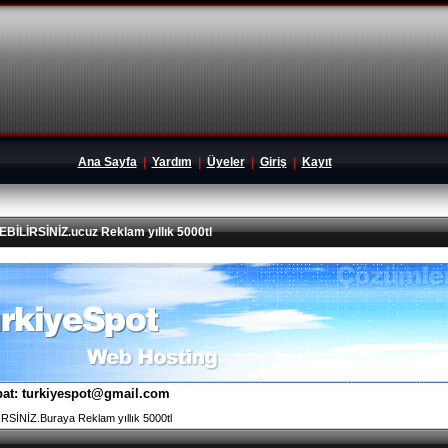
Ana Sayfa
|
Yardım
|
Üyeler
|
Giriş
|
Kayıt
İRSİNİZ.ucuz Reklam yıllık 5000tl
tibat: turkiyespot@gmail.com
İNİZ.Buraya Reklam yıllık 5000tl