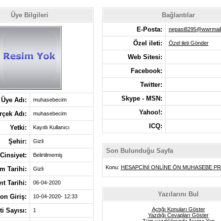
Üye Bilgileri
Bağlantılar
E-Posta:
nepasi8295@wwrmail
Özel ileti:
Özel ileti Gönder
Web Sitesi:
Facebook:
Twitter:
Skype - MSN:
Üye Adı:
muhasebecim
Yahoo!:
rçek Adı:
muhasebecim
ICQ:
Yetki:
Kayıtlı Kullanıcı
Şehir:
Gizli
Son Bulunduğu Sayfa
Cinsiyet:
Belirtilmemiş
Konu:
HESAPCİNİ ONLİNE ÖN MUHASEBE P
 Tarihi:
Gizli
ıt Tarihi:
06-04-2020
Yazılarını Bul
on Giriş:
10-04-2020- 12:33
Açtığı Konuları Göster
eti Sayısı:
1
Yazdığı Cevapları Göster