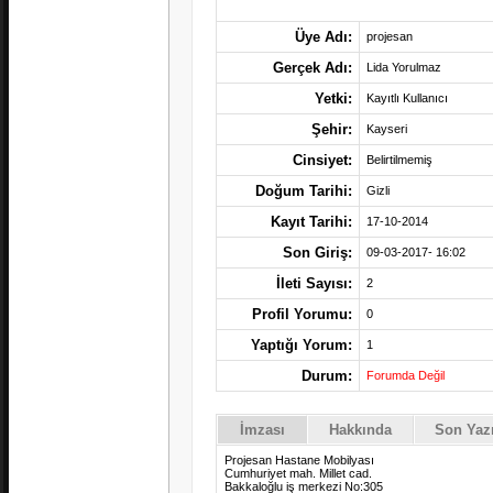
Üye Adı:
projesan
Gerçek Adı:
Lida Yorulmaz
Yetki:
Kayıtlı Kullanıcı
Şehir:
Kayseri
Cinsiyet:
Belirtilmemiş
Doğum Tarihi:
Gizli
Kayıt Tarihi:
17-10-2014
Son Giriş:
09-03-2017- 16:02
İleti Sayısı:
2
Profil Yorumu:
0
Yaptığı Yorum:
1
Durum:
Forumda Değil
İmzası
Hakkında
Son Yazı
Projesan Hastane Mobilyası
Cumhuriyet mah. Millet cad.
Bakkaloğlu iş merkezi No:305