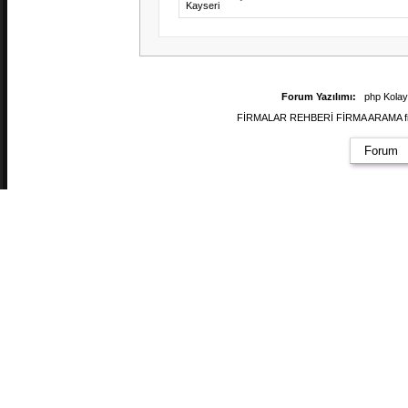
Kayseri
Forum Yazılımı:
php Kola
FİRMALAR REHBERİ FİRMA ARAMA firmal
Forum