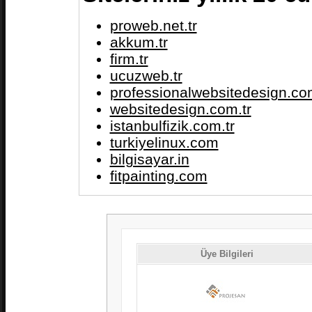
proweb.net.tr
akkum.tr
firm.tr
ucuzweb.tr
professionalwebsitedesign.com
websitedesign.com.tr
istanbulfizik.com.tr
turkiyelinux.com
bilgisayar.in
fitpainting.com
Üye Bilgileri