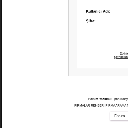
Kullanıcı Adı:
Şifre:
Etkinl
Şifremi u
Forum Yazılımı:
php Kola
FİRMALAR REHBERİ FİRMA ARAMA firmal
Forum