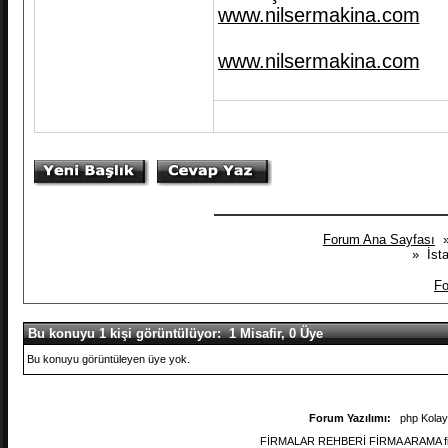
www.nilsermakina.com
www.nilsermakina.com
Forum Ana Sayfası
» İstan
Fo
Bu konuyu 1 kişi görüntülüyor: 1 Misafir, 0 Üye
Bu konuyu görüntüleyen üye yok.
Forum Yazılımı:
php Kola
FİRMALAR REHBERİ FİRMA ARAMA firmal