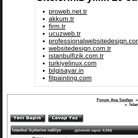
proweb.net.tr
akkum.tr
firm.tr
ucuzweb.tr
professionalwebsitedesign.com
websitedesign.com.tr
istanbulfizik.com.tr
turkiyelinux.com
bilgisayar.in
fitpainting.com
Forum Ana Sayfası
» İstan
İstanbul ilçelerine nakliye
(gösterim sayısı: 6.934)