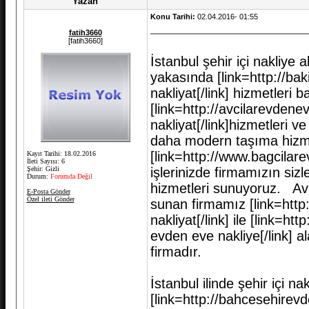
Yazan
Konu Tarihi:
02.04.2016- 01:55
fatih3660
[fatih3660]
İstanbul şehir içi nakliye
yakasında [link=http://ba
nakliyat[/link] hizmetleri 
[link=http://avcilarevdene
nakliyat[/link]hizmetleri v
daha modern taşıma hizmetl
[link=http://www.bagcilare
Kayıt Tarihi: 18.02.2016
İleti Sayısı: 6
Şehir: Gizli
işlerinizde firmamızın sizl
Durum:
Forumda Değil
hizmetleri sunuyoruz. Avr
E-Posta Gönder
Özel ileti Gönder
sunan firmamız [link=http:
nakliyat[/link] ile [link=
evden eve nakliye[/link] a
firmadır.
İstanbul ilinde şehir içi nak
[link=http://bahcesehirev