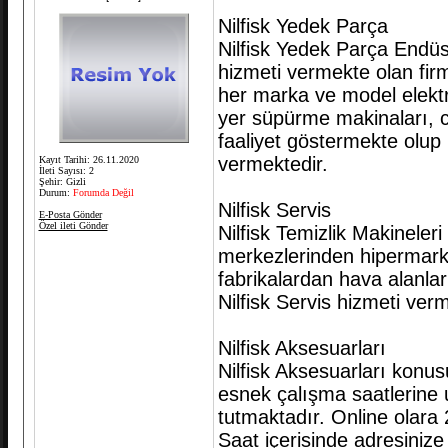
Nilfisk Yedek Parça
Nilfisk Yedek Parça Endüst
hizmeti vermekte olan fir
her marka ve model elektr
yer süpürme makinaları, c
faaliyet göstermekte olup
vermektedir.
Kayıt Tarihi: 26.11.2020
İleti Sayısı: 2
Şehir: Gizli
Durum:
Forumda Değil
Nilfisk Servis
E-Posta Gönder
Özel ileti Gönder
Nilfisk Temizlik Makineleri
merkezlerinden hipermarketl
fabrikalardan hava alanla
Nilfisk Servis hizmeti verm
Nilfisk Aksesuarları
Nilfisk Aksesuarları konu
esnek çalışma saatlerine
tutmaktadır. Online olara 
Saat içerisinde adresinize