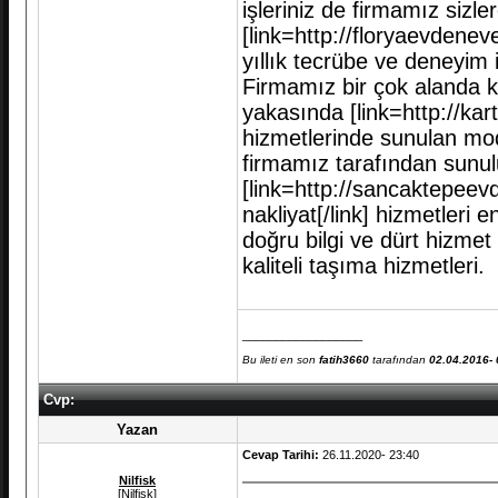
işleriniz de firmamız sizle
[link=http://floryaevdenev
yıllık tecrübe ve deneyim i
Firmamız bir çok alanda ke
yakasında [link=http://kar
hizmetlerinde sunulan mode
firmamız tarafından sunul
[link=http://sancaktepee
nakliyat[/link] hizmetleri 
doğru bilgi ve dürt hizmet
kaliteli taşıma hizmetleri.
__________________
Bu ileti en son
fatih3660
tarafından
02.04.2016- 
Cvp:
Yazan
Cevap Tarihi:
26.11.2020- 23:40
Nilfisk
[Nilfisk]