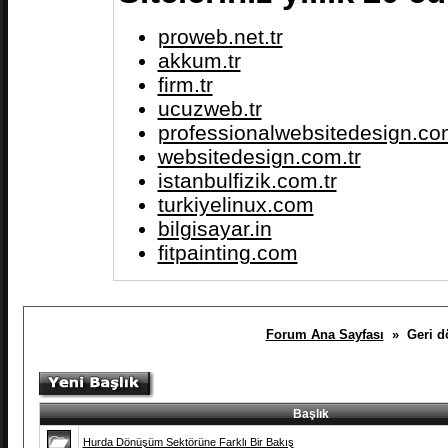
proweb.net.tr
akkum.tr
firm.tr
ucuzweb.tr
professionalwebsitedesign.com
websitedesign.com.tr
istanbulfizik.com.tr
turkiyelinux.com
bilgisayar.in
fitpainting.com
Forum Ana Sayfası
» Geri dön
Başlık
Hurda Dönüşüm Sektörüne Farklı Bir Bakış