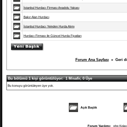
İstanbul Hurdacı Firması Anadolu Yakası
Bakır Alan Hurdacı
İstanbul Hurdacı Yeinden Hurda Alımı
Hurdacı Firması ile Güncel Hurda Fiyatları
Forum Ana Sayfası
» Geri dön
Bu bölümü 1 kişi görüntülüyor: 1 Misafir, 0 Üye
Bu konuyu görüntüleyen üye yok.
Açık Başlık
Forum Yazılımı:
php Kola